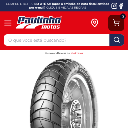
COMPRE E RETIRE
EM ATÉ 4H (após a emissão da nota fiscal enviada
por e-mail)
CLIQUE E VEJA AS REGRAS
0
Home
Pneus
Metzeler