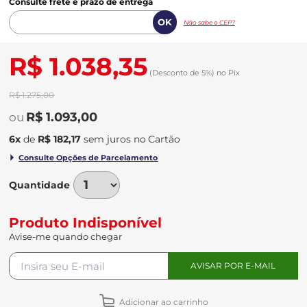
Consulte frete e prazo de entrega
Não sabe o CEP?
R$ 1.038,35
(Desconto
de
5%)
no
Pix
R$ 1.275,00
R$ 1.093,00
6
x
de
R$ 182,17
sem juros
no
Quantidade
Produto Indisponível
Avise-me quando chegar
Adicionar ao carrinho