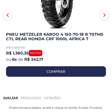
PNEU METZELER KAROO 4 150-70-18 R 70TMS
CTL REAR HONDA CRF 1000L AFRICA T
R$
1.453,00
R$ 1.380,35
6
x
de
R$ 242,17
COMPRAR
AVALIAR
PERGUNTAS
OPINIÕES
Preencha seus dados, avalie e clique no botão Avaliar Produto.