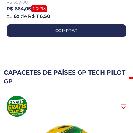
R$
699,00
R$ 664,05
6
x
de
R$ 116,50
COMPRAR
CAPACETES DE PAÍSES GP TECH PILOT
GP