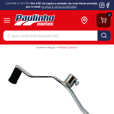
COMPRE E RETIRE
EM ATÉ 4H (após a emissão da nota fiscal enviada
por e-mail)
CLIQUE E VEJA AS REGRAS
0
Home
Peças
Pedal Cambio