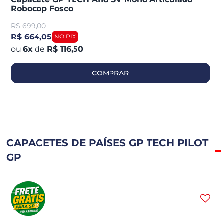
Robocop Fosco
R$
699,00
R$ 664,05
6
x
de
R$ 116,50
COMPRAR
CAPACETES DE PAÍSES GP TECH PILOT
GP