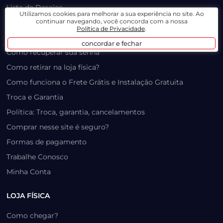
Lista de Desejos
Utilizamos cookies para melhorar a sua experiência no site. Ao
continuar navegando, você concorda com a nossa
Prazo, Rastreio e Transporte
Política de Privacidade
.
Dúvidas Frequentes / Produtos Outlet
concordar e fechar
Como recuperar sua senha
Como retirar na loja física?
Como funciona o Frete Grátis e Instalação Gratuita
Troca e Garantia
Política: Troca, garantia, cancelamentos
Comprar nesse site é seguro?
Formas de pagamento
Trabalhe Conosco
Minha Conta
LOJA FÍSICA
Como chegar?