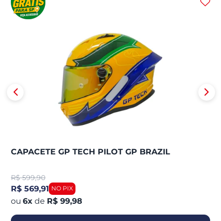
CAPACETE GP TECH PILOT GP BRAZIL
R$
599,90
R$ 569,91
6
x
de
R$ 99,98