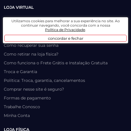
LOJA VIRTUAL
Lista de Desejos
Utilizamos cookies para melhorar a sua experiência no site. Ao
continuar navegando, você concorda com a nossa
Prazo, Rastreio e Transporte
Política de Privacidade
.
Dúvidas Frequentes / Produtos Outlet
concordar e fechar
Como recuperar sua senha
Como retirar na loja física?
Como funciona o Frete Grátis e Instalação Gratuita
Troca e Garantia
Política: Troca, garantia, cancelamentos
Comprar nesse site é seguro?
Formas de pagamento
Trabalhe Conosco
Minha Conta
LOJA FÍSICA