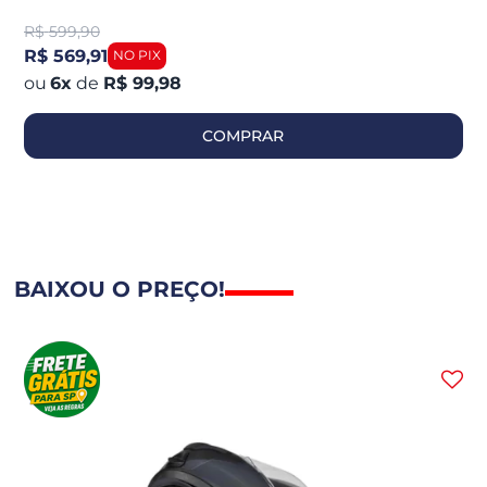
R$
599,90
R$ 569,91
6
x
de
R$ 99,98
COMPRAR
BAIXOU O PREÇO!