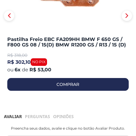
Pastilha Freio EBC FA209HH BMW F 650 GS /
F800 GS 08 / 15(D) BMW R1200 GS / R13 / 15 (D)
Ducati SPOR
R$
318,00
R$ 302,10
6
x
de
R$ 53,00
COMPRAR
AVALIAR
PERGUNTAS
OPINIÕES
Preencha seus dados, avalie e clique no botão Avaliar Produto.