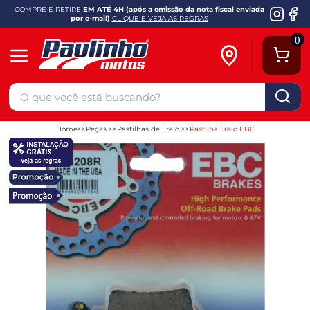
COMPRE E RETIRE
EM ATÉ 4H (após a emissão da nota fiscal enviada
por e-mail)
CLIQUE E VEJA AS REGRAS
0
Home
Peças
Pastilhas de Freio
Pastilha Freio EBC