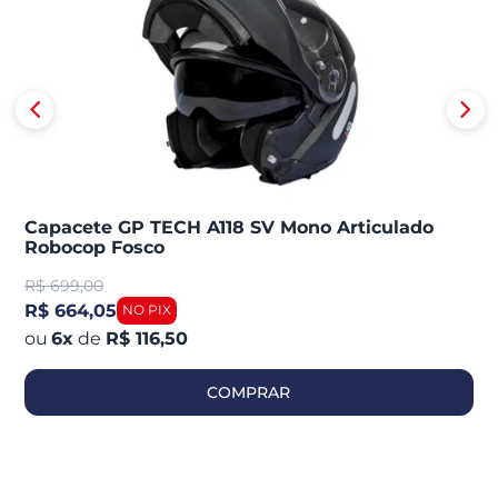
Capacete GP TECH A118 SV Mono Articulado
Robocop Fosco
R$
699,00
R$ 664,05
6
x
de
R$ 116,50
COMPRAR