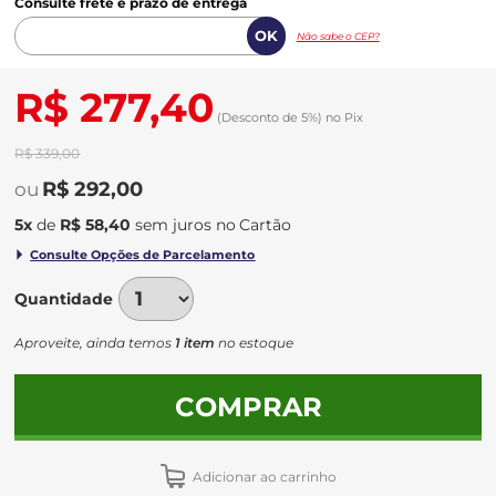
Consulte frete e prazo de entrega
Não sabe o CEP?
R$ 277,40
(Desconto
de
5%)
no
Pix
R$ 339,00
R$ 292,00
5
x
de
R$ 58,40
sem juros
no
Quantidade
Aproveite, ainda temos
1 item
no estoque
COMPRAR
Adicionar ao carrinho