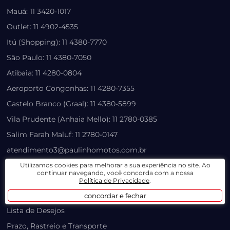
Mauá: 11 3420-1017
Outlet: 11 4902-4535
Itú (Shopping): 11 4380-7770
São Paulo: 11 4380-7050
Atibaia: 11 4280-0804
Aeroporto Congonhas: 11 4280-7355
Castelo Branco (Graal): 11 4380-5899
Vila Prudente (Anhaia Mello): 11 2780-0385
Salim Farah Maluf: 11 2780-0147
atendimento3@paulinhomotos.com.br
atendimento2@paulinhomotos.com.br
Utilizamos cookies para melhorar a sua experiência no site. Ao
continuar navegando, você concorda com a nossa
Política de Privacidade
.
LOJA VIRTUAL
concordar e fechar
Lista de Desejos
Prazo, Rastreio e Transporte