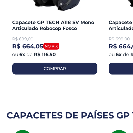
Capacete GP TECH A118 SV Mono
Capacete
Articulado Robocop Fosco
Articula
R$
699,00
R$
699,00
R$ 664,05
R$ 664,
6
x
de
R$ 116,50
6
x
de
R
COMPRAR
CAPACETES DE PAÍSES GP 