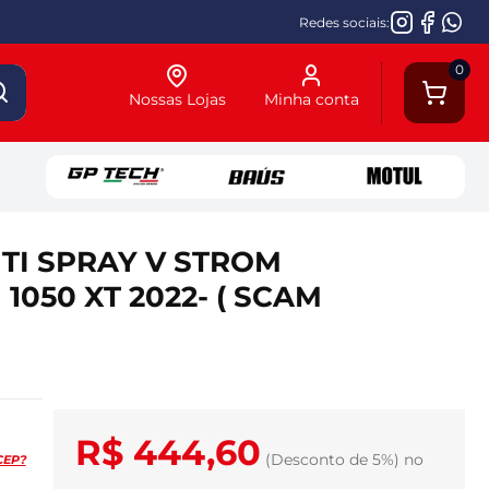
Redes sociais:
0
Nossas Lojas
Minha conta
NTI SPRAY V STROM
 1050 XT 2022- ( SCAM
R$ 444,60
(Desconto
de
5%)
no
CEP?