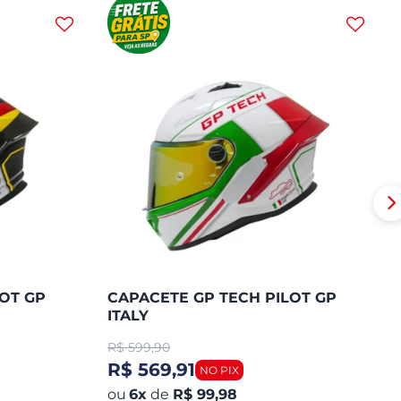
OT GP
CAPACETE GP TECH PILOT GP
ITALY
R$
599,90
R$ 569,91
6
x
de
R$ 99,98