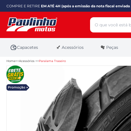
COMPRE E RETIRE
EM ATÉ 4H (após a emissão da nota fiscal enviada 
Capacetes
Acessórios
Peças
Home
Acessórios
Paralama Traseiro