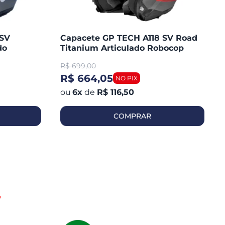
 SV
Capacete GP TECH A118 SV Road
do
Titanium Articulado Robocop
Fosco
R$
699,00
R$ 664,05
6
x
de
R$ 116,50
COMPRAR