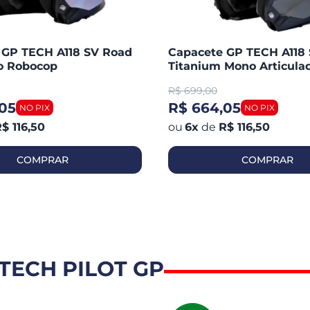
 GP TECH A118 SV Road
Capacete GP TECH A118
do Robocop
Titanium Mono Articula
Robocop Fosco
R$
699,00
05
R$ 664,05
$ 116,50
6
x
de
R$ 116,50
COMPRAR
COMPRAR
TECH PILOT GP