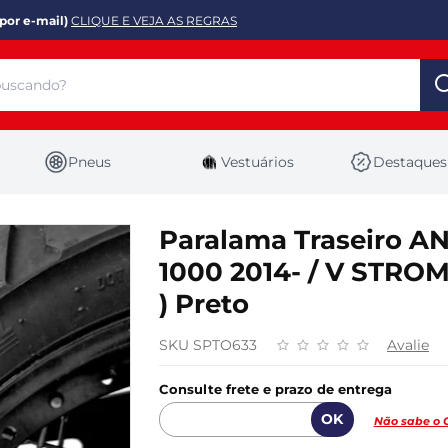
por e-mail)
CLIQUE E VEJA AS REGRAS
Pneus
Vestuários
Destaques
Paralama Traseiro A
1000 2014- / V STROM
) Preto
SKU SPTO633
Avalie
Consulte frete e prazo de entrega
Não sabe o 