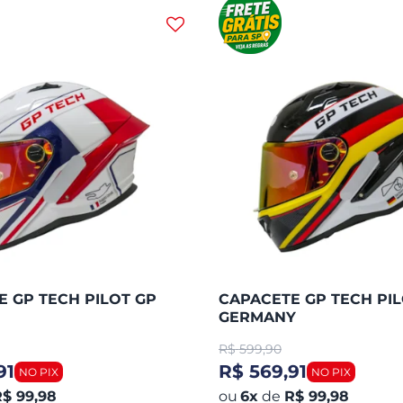
 GP TECH PILOT GP
CAPACETE GP TECH PIL
GERMANY
R$
599,90
91
R$ 569,91
$ 99,98
6
x
de
R$ 99,98