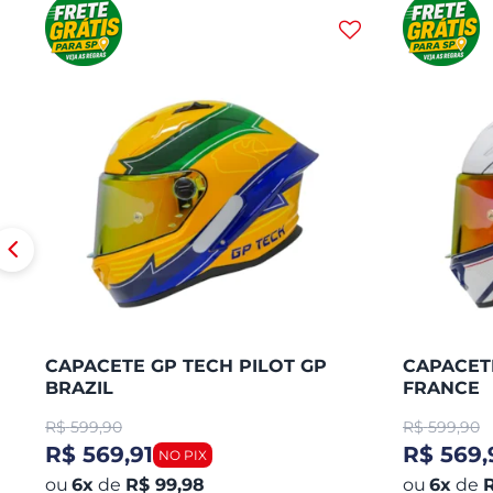
CAPACETE GP TECH PILOT GP
CAPACETE
BRAZIL
FRANCE
R$
599,90
R$
599,90
R$ 569,91
R$ 569,
6
x
de
R$ 99,98
6
x
de
R