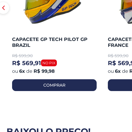
CAPACETE GP TECH PILOT GP
CAPACETE
BRAZIL
FRANCE
R$
599,90
R$
599,90
R$ 569,91
R$ 569,
6
x
de
R$ 99,98
6
x
de
R
COMPRAR
BAIXOU O PREÇO!