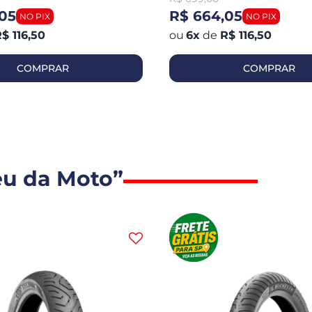
05
R$ 664,05
$ 116,50
6
x
de
R$ 116,50
COMPRAR
COMPRAR
eu da Moto”