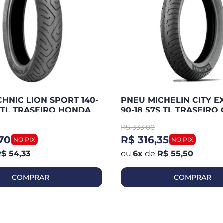
HNIC LION SPORT 140-
PNEU MICHELIN CITY E
S TL TRASEIRO HONDA
90-18 57S TL TRASEIRO 
 / FAZER 250 / TWISTER
125 / YBR 125 / HUNTER 
R$
333,00
WASAK
YES / FAN
70
R$ 316,35
$ 54,33
6
x
de
R$ 55,50
COMPRAR
COMPRAR