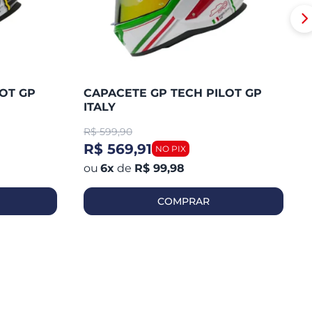
OT GP
CAPACETE GP TECH PILOT GP
ITALY
R$
599,90
R$ 569,91
6
x
de
R$ 99,98
COMPRAR