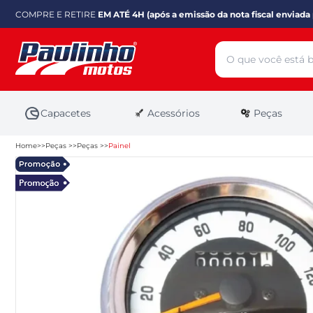
COMPRE E RETIRE
EM ATÉ 4H (após a emissão da nota fiscal enviada 
Capacetes
Acessórios
Peças
Home
Peças
Peças
Painel