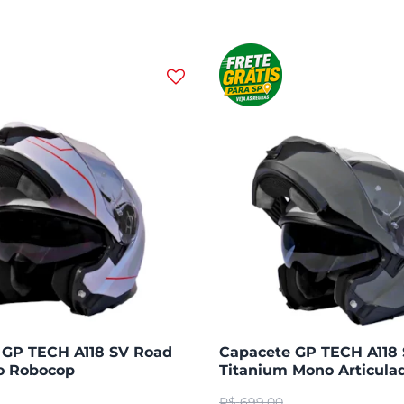
 GP TECH A118 SV Road
Capacete GP TECH A118
do Robocop
Titanium Mono Articula
Robocop Fosco
R$
699,00