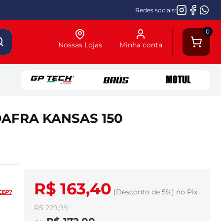
Redes sociais:
0
Nossas Lojas
Minha conta
AFRA KANSAS 150
R$ 163,40
(Desconto
de
5%)
no
Pix
CEP?
R$ 229,99