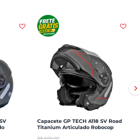
 SV
Capacete GP TECH A118 SV Road
do
Titanium Articulado Robocop
Fosco
R$
699,00