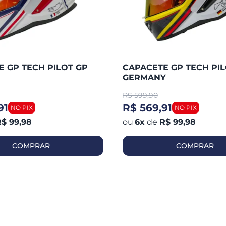
 GP TECH PILOT GP
CAPACETE GP TECH PIL
GERMANY
R$
599,90
91
R$ 569,91
$ 99,98
6
x
de
R$ 99,98
COMPRAR
COMPRAR