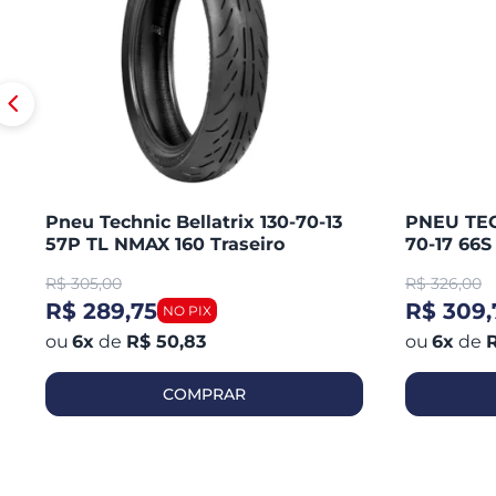
Pneu Technic Bellatrix 130-70-13
PNEU TEC
57P TL NMAX 160 Traseiro
70-17 66
CB 300 R
R$
305,00
R$
326,00
250 / KA
R$ 289,75
R$ 309,
6
x
de
R$ 50,83
6
x
de
R
COMPRAR