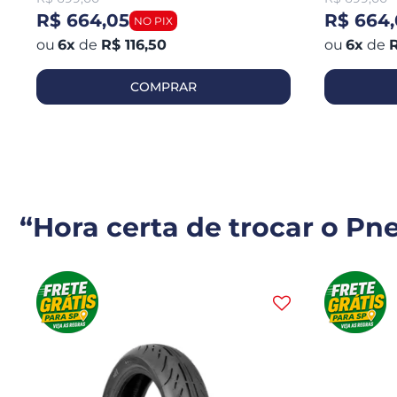
R$ 664,05
R$ 664,
6
x
de
R$ 116,50
6
x
de
R
COMPRAR
“Hora certa de trocar o Pn