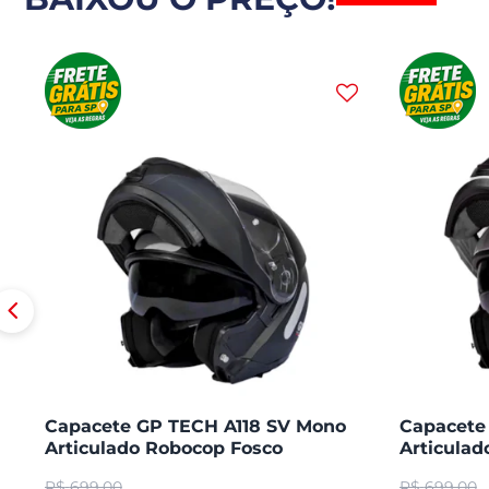
Capacete GP TECH A118 SV Mono
Capacete
Articulado Robocop Fosco
Articula
R$
699,00
R$
699,00