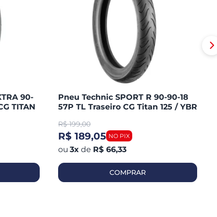
XTRA 90-
Pneu Technic SPORT R 90-90-18
CG TITAN
57P TL Traseiro CG Titan 125 / YBR
/ MAX /
125 / YES / FAN 125 / YES 125
R$
199,00
R$ 189,05
3
x
de
R$ 66,33
COMPRAR