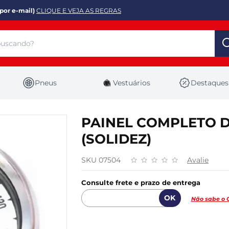
por e-mail)
CLIQUE E VEJA AS REGRAS
Pneus
Vestuários
Destaques
PAINEL COMPLETO D
(SOLIDEZ)
SKU 07504
Avalie
Consulte frete e prazo de entrega
Não sabe o 