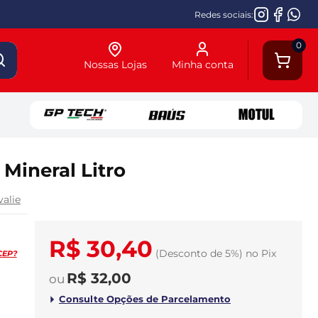
Redes sociais:
0
Nossas Lojas
Minha conta
Mineral Litro
valie
R$ 30,40
(Desconto
de
5%)
no
Pix
CEP?
R$ 32,00