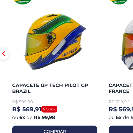
CAPACETE GP TECH PILOT GP
CAPACETE
BRAZIL
FRANCE
R$
599,90
R$
599,90
R$ 569,91
R$ 569,
6
x
de
R$ 99,98
6
x
de
R
COMPRAR