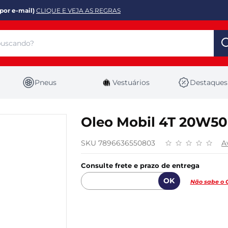
por e-mail)
CLIQUE E VEJA AS REGRAS
Pneus
Vestuários
Destaques
Oleo Mobil 4T 20W50 
SKU 7896636550803
A
Consulte frete e prazo de entrega
Não sabe o 