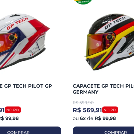
 GP TECH PILOT GP
CAPACETE GP TECH PIL
GERMANY
R$
599,90
91
R$ 569,91
$ 99,98
6
x
de
R$ 99,98
COMPRAR
COMPRAR