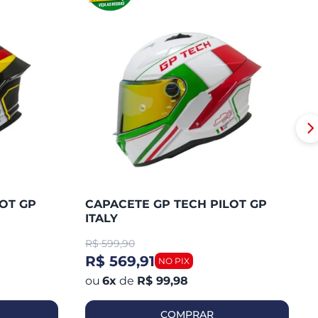
OT GP
CAPACETE GP TECH PILOT GP
ITALY
R$
599,90
R$ 569,91
6
x
de
R$ 99,98
COMPRAR