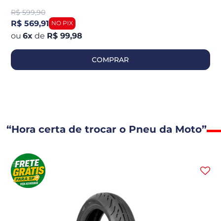
R$
599,90
R$ 569,91
6
x
de
R$ 99,98
COMPRAR
“Hora certa de trocar o Pneu da Moto”