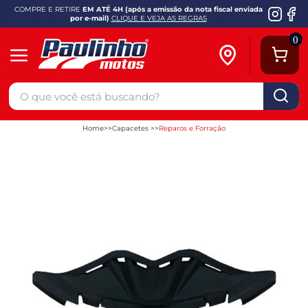
COMPRE E RETIRE
EM ATÉ 4H (após a emissão da nota fiscal enviada
por e-mail)
CLIQUE E VEJA AS REGRAS
0
Home
Capacetes
Reparos e Forração