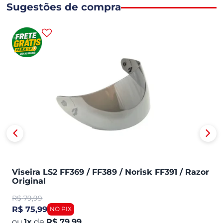
Sugestões de compra
Viseira LS2 FF369 / FF389 / Norisk FF391 / Razor
Original
R$
79,99
R$ 75,99
1
x
de
R$ 79,99