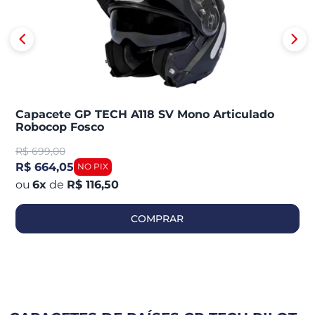
Capacete GP TECH A118 SV Mono Articulado
Robocop Fosco
R$
699,00
R$ 664,05
6
x
de
R$ 116,50
COMPRAR