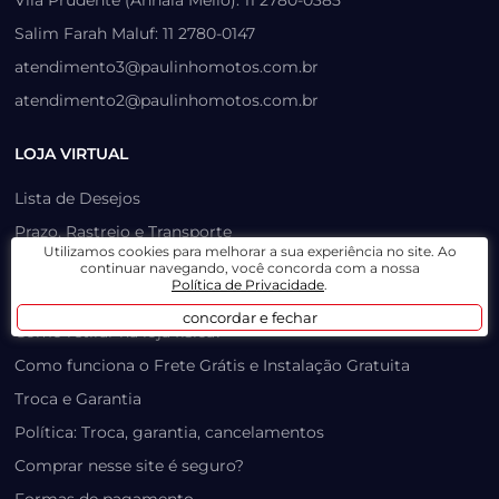
Salim Farah Maluf: 11 2780-0147
atendimento3@paulinhomotos.com.br
atendimento2@paulinhomotos.com.br
LOJA VIRTUAL
Lista de Desejos
Prazo, Rastreio e Transporte
Utilizamos cookies para melhorar a sua experiência no site. Ao
Dúvidas Frequentes / Produtos Outlet
continuar navegando, você concorda com a nossa
Política de Privacidade
.
Como recuperar sua senha
concordar e fechar
Como retirar na loja física?
Como funciona o Frete Grátis e Instalação Gratuita
Troca e Garantia
Política: Troca, garantia, cancelamentos
Comprar nesse site é seguro?
Formas de pagamento