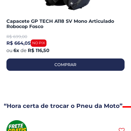
Capacete GP TECH A118 SV Mono Articulado
Robocop Fosco
R$
699,00
R$ 664,05
6
x
de
R$ 116,50
COMPRAR
“Hora certa de trocar o Pneu da Moto”