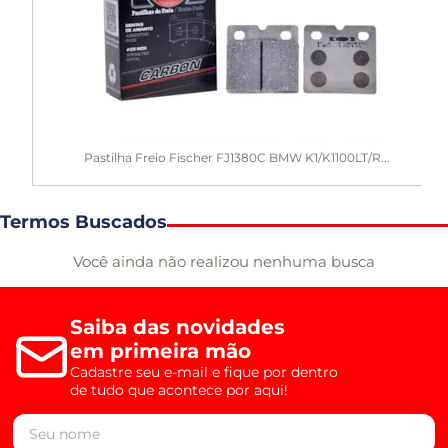
Pastilha Freio Fischer FJ1380C BMW K1/K1100LT/R...
Termos Buscados
Você ainda não realizou nenhuma busca
Saiba das novidades
em primeira mão
Cadastre seu e-mail e fique por dentro
de tudo que acontece por aqui!