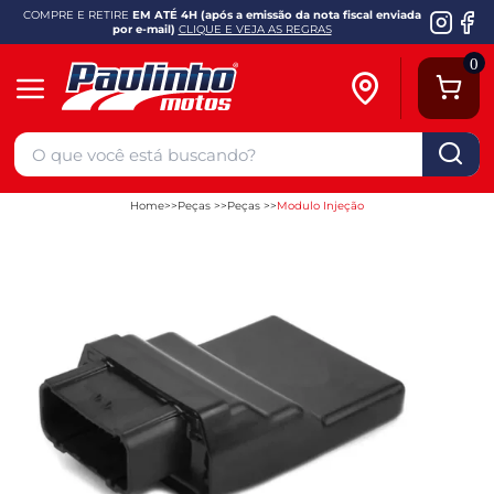
COMPRE E RETIRE
EM ATÉ 4H (após a emissão da nota fiscal enviada
por e-mail)
CLIQUE E VEJA AS REGRAS
0
Home
Peças
Peças
Modulo Injeção