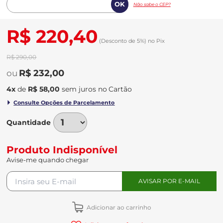
Não sabe o CEP?
R$ 220,40
(Desconto
de
5%)
no
Pix
R$ 290,00
R$ 232,00
4
x
de
R$ 58,00
sem juros
no
Quantidade
Produto Indisponível
Avise-me quando chegar
Adicionar ao carrinho