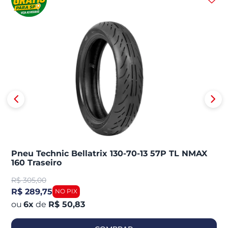
Pneu Technic Bellatrix 130-70-13 57P TL NMAX
160 Traseiro
R$
305,00
R$ 289,75
6
x
de
R$ 50,83