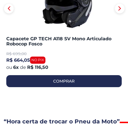
Capacete GP TECH A118 SV Mono Articulado
Robocop Fosco
R$
699,00
R$ 664,05
6
x
de
R$ 116,50
COMPRAR
“Hora certa de trocar o Pneu da Moto”