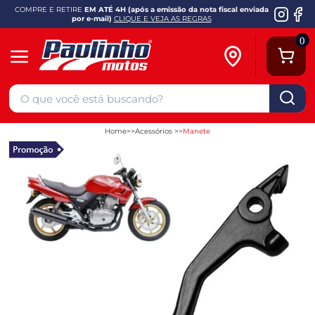
COMPRE E RETIRE
EM ATÉ 4H (após a emissão da nota fiscal enviada
por e-mail)
CLIQUE E VEJA AS REGRAS
0
Home
Acessórios
Manete