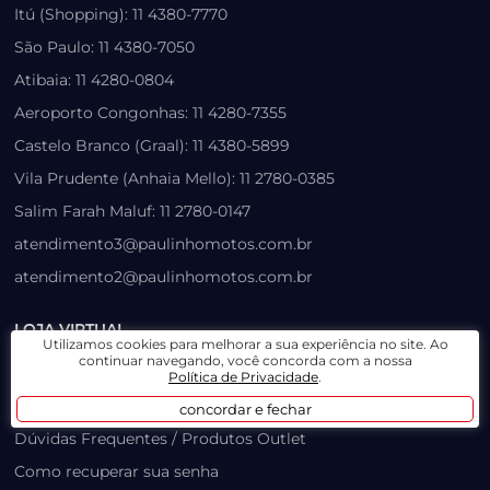
Itú (Shopping): 11 4380-7770
São Paulo: 11 4380-7050
Atibaia: 11 4280-0804
Aeroporto Congonhas: 11 4280-7355
Castelo Branco (Graal): 11 4380-5899
Vila Prudente (Anhaia Mello): 11 2780-0385
Salim Farah Maluf: 11 2780-0147
atendimento3@paulinhomotos.com.br
atendimento2@paulinhomotos.com.br
LOJA VIRTUAL
Utilizamos cookies para melhorar a sua experiência no site. Ao
continuar navegando, você concorda com a nossa
Lista de Desejos
Política de Privacidade
.
Prazo, Rastreio e Transporte
concordar e fechar
Dúvidas Frequentes / Produtos Outlet
Como recuperar sua senha