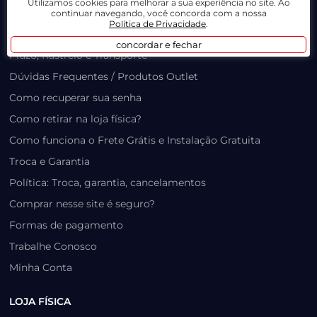
Utilizamos cookies para melhorar a sua experiência no site. Ao
LOJA VIRTUAL
continuar navegando, você concorda com a nossa
Política de Privacidade
.
Lista de Desejos
concordar e fechar
Prazo, Rastreio e Transporte
Dúvidas Frequentes / Produtos Outlet
Como recuperar sua senha
Como retirar na loja física?
Como funciona o Frete Grátis e Instalação Gratuita
Troca e Garantia
Política: Troca, garantia, cancelamentos
Comprar nesse site é seguro?
Formas de pagamento
Trabalhe Conosco
Minha Conta
LOJA FÍSICA