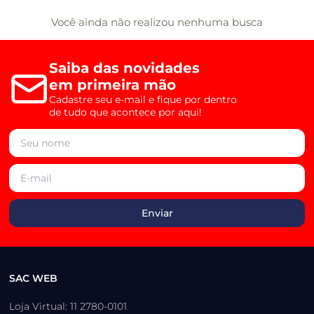
Você ainda não realizou nenhuma busca
Saiba das novidades
em primeira mão
Cadastre seu e-mail e fique por dentro
de tudo que acontece por aqui!
SAC WEB
Loja Virtual: 11 2780-0101