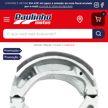
COMPRE E RETIRE
EM ATÉ 4H (após a emissão da nota fiscal enviada
por e-mail)
CLIQUE E VEJA AS REGRAS
0
Home
Peças
Lona
Fabreck