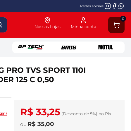
Redes sociais:
0
Nossas Lojas
Minha conta
 PRO TVS SPORT 110I
UDER 125 C 0,50
R$ 33,25
(Desconto
de
5%)
no
Pix
CEP?
R$ 35,00