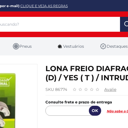
por e-mail)
CLIQUE E VEJA AS REGRAS
Pneus
Vestuários
Destaques
LONA FREIO DIAFRAG
(D) / YES ( T ) / INTR
SKU 86774
Avalie
Consulte frete e prazo de entrega
Não sabe o 