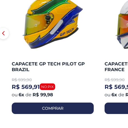
CAPACETE GP TECH PILOT GP
CAPACETE
BRAZIL
FRANCE
R$
599,90
R$
599,90
R$ 569,91
R$ 569,
6
x
de
R$ 99,98
6
x
de
R
COMPRAR