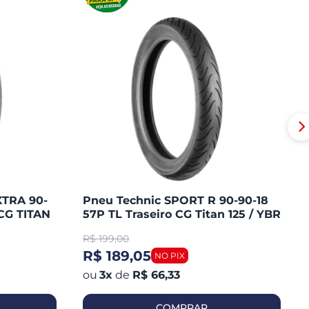
XTRA 90-
Pneu Technic SPORT R 90-90-18
CG TITAN
57P TL Traseiro CG Titan 125 / YBR
/ MAX /
125 / YES / FAN 125 / YES 125
R$
199,00
R$ 189,05
3
x
de
R$ 66,33
COMPRAR