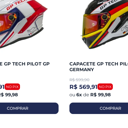
 GP TECH PILOT GP
CAPACETE GP TECH PIL
GERMANY
R$
599,90
91
R$ 569,91
$ 99,98
6
x
de
R$ 99,98
COMPRAR
COMPRAR