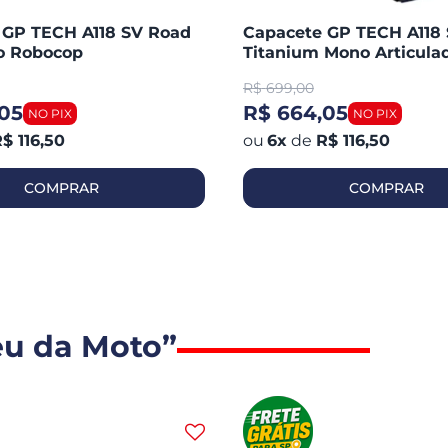
 GP TECH A118 SV Road
Capacete GP TECH A118
do Robocop
Titanium Mono Articula
Robocop Fosco
R$
699,00
05
R$ 664,05
$ 116,50
6
x
de
R$ 116,50
COMPRAR
COMPRAR
eu da Moto”