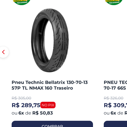
Pneu Technic Bellatrix 130-70-13
PNEU TEC
57P TL NMAX 160 Traseiro
70-17 66
CB 300 R
R$
305,00
R$
326,00
250 / KA
R$ 289,75
R$ 309,
6
x
de
R$ 50,83
6
x
de
R
COMPRAR