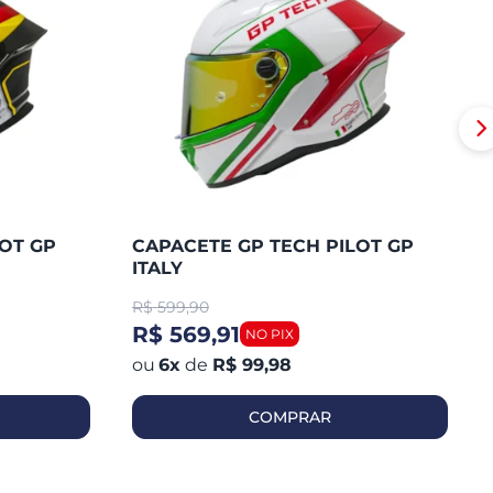
OT GP
CAPACETE GP TECH PILOT GP
ITALY
R$
599,90
R$ 569,91
6
x
de
R$ 99,98
COMPRAR