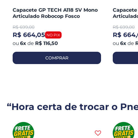
Capacete GP TECH A118 SV Mono
Capacete
Articulado Robocop Fosco
Articula
R$
699,00
R$
699,00
R$ 664,05
R$ 664,
6
x
de
R$ 116,50
6
x
de
R
COMPRAR
“Hora certa de trocar o Pn