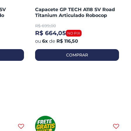
 SV
Capacete GP TECH A118 SV Road
do
Titanium Articulado Robocop
Fosco
R$
699,00
R$ 664,05
6
x
de
R$ 116,50
COMPRAR