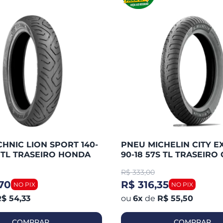
HNIC LION SPORT 140-
PNEU MICHELIN CITY E
S TL TRASEIRO HONDA
90-18 57S TL TRASEIRO 
 / FAZER 250 / TWISTER
125 / YBR 125 / HUNTER 
R$
333,00
WASAK
YES / FAN
70
R$ 316,35
$ 54,33
6
x
de
R$ 55,50
COMPRAR
COMPRAR