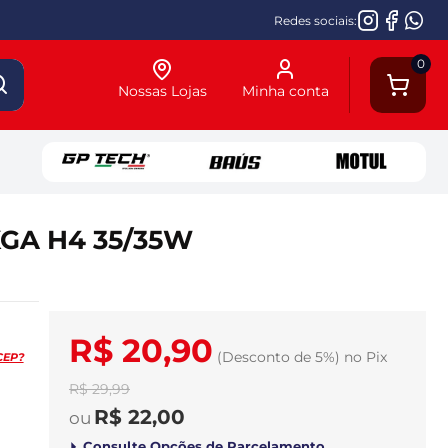
Redes sociais:
0
Nossas Lojas
Minha conta
KGA H4 35/35W
R$ 20,90
(Desconto
de
5%)
no
Pix
CEP?
R$ 29,99
R$ 22,00