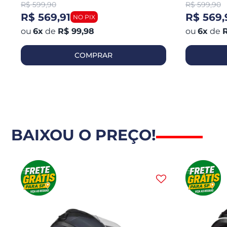
R$
599,90
R$
599,90
R$ 569,91
R$ 569,
6
x
de
R$ 99,98
6
x
de
R
COMPRAR
BAIXOU O PREÇO!