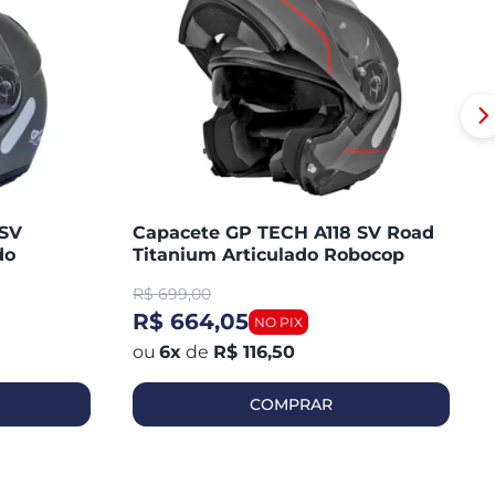
 SV
Capacete GP TECH A118 SV Road
do
Titanium Articulado Robocop
Fosco
R$
699,00
R$ 664,05
6
x
de
R$ 116,50
COMPRAR