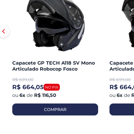
Capacete GP TECH A118 SV Mono
Capacete
Articulado Robocop Fosco
Articula
R$
699,00
R$
699,00
R$ 664,05
R$ 664,
6
x
de
R$ 116,50
6
x
de
R
COMPRAR