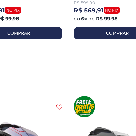
R$
599,90
91
R$ 569,91
$ 99,98
6
x
de
R$ 99,98
COMPRAR
COMPRAR