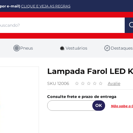
por e-mail)
CLIQUE E VEJA AS REGRAS
Pneus
Vestuários
Destaques
Lampada Farol LED 
SKU 12006
Avalie
Consulte frete e prazo de entrega
Não sabe o 