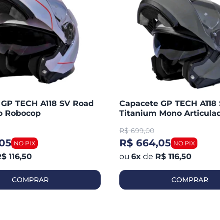
 GP TECH A118 SV Road
Capacete GP TECH A118
do Robocop
Titanium Mono Articula
Robocop Fosco
R$
699,00
05
R$ 664,05
$ 116,50
6
x
de
R$ 116,50
COMPRAR
COMPRAR