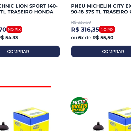
HNIC LION SPORT 140-
PNEU MICHELIN CITY E
S TL TRASEIRO HONDA
90-18 57S TL TRASEIRO 
 / FAZER 250 / TWISTER
125 / YBR 125 / HUNTER 
R$
333,00
WASAK
YES / FAN
70
R$ 316,35
$ 54,33
6
x
de
R$ 55,50
COMPRAR
COMPRAR