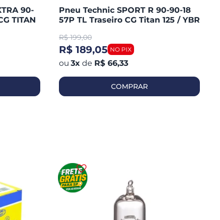
XTRA 90-
Pneu Technic SPORT R 90-90-18
CG TITAN
57P TL Traseiro CG Titan 125 / YBR
/ MAX /
125 / YES / FAN 125 / YES 125
R$
199,00
R$ 189,05
3
x
de
R$ 66,33
COMPRAR