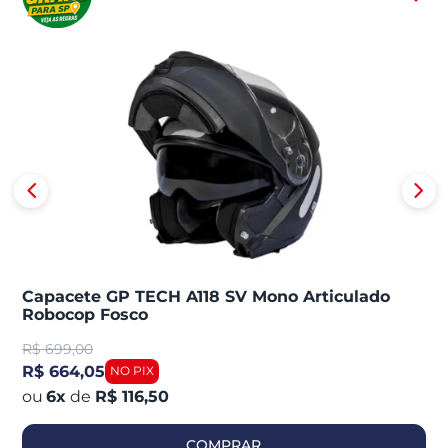
Capacete GP TECH A118 SV Mono Articulado
Robocop Fosco
R$
699,00
R$ 664,05
6
x
de
R$ 116,50
COMPRAR