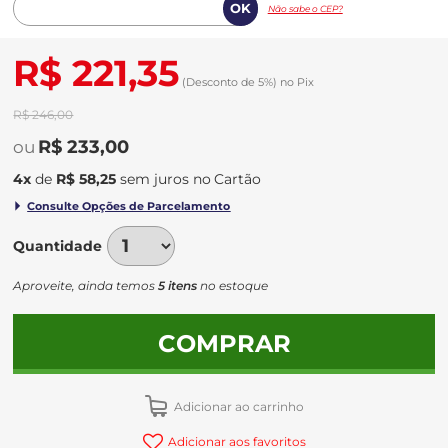
Não sabe o CEP?
R$ 221,35
(Desconto
de
5%)
no
Pix
R$ 246,00
R$ 233,00
4
x
de
R$ 58,25
sem juros
no
Quantidade
Aproveite, ainda temos
5 itens
no estoque
COMPRAR
Adicionar ao carrinho
Adicionar aos favoritos