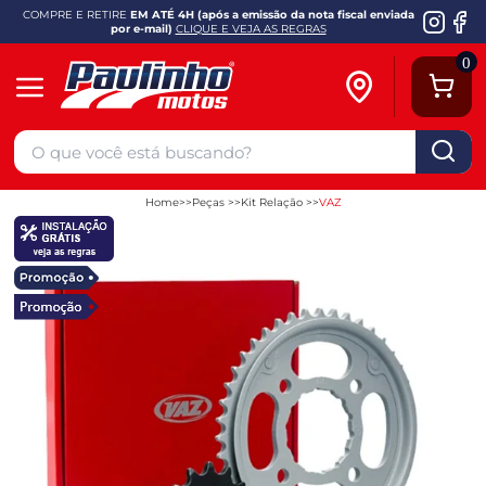
COMPRE E RETIRE
EM ATÉ 4H (após a emissão da nota fiscal enviada
por e-mail)
CLIQUE E VEJA AS REGRAS
0
Home
Peças
Kit Relação
VAZ