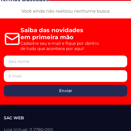
Você ainda não realizou nenhuma busca
Saiba das novidades
em primeira mão
Cadastre seu e-mail e fique por dentro
de tudo que acontece por aqui!
SAC WEB
Loja Virtual: 11 2780-0101