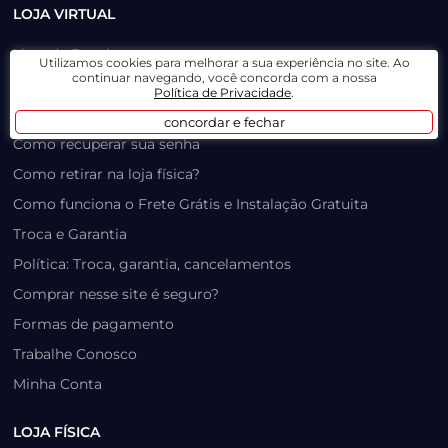
LOJA VIRTUAL
Lista de Desejos
Utilizamos cookies para melhorar a sua experiência no site. Ao
continuar navegando, você concorda com a nossa
Prazo, Rastreio e Transporte
Política de Privacidade
.
Dúvidas Frequentes / Produtos Outlet
concordar e fechar
Como recuperar sua senha
Como retirar na loja física?
Como funciona o Frete Grátis e Instalação Gratuita
Troca e Garantia
Política: Troca, garantia, cancelamentos
Comprar nesse site é seguro?
Formas de pagamento
Trabalhe Conosco
Minha Conta
LOJA FÍSICA