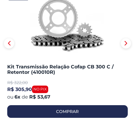
Kit Transmissão Relação Cofap CB 300 C /
Retentor (410010R)
R$
322,00
R$ 305,90
6
x
de
R$ 53,67
COMPRAR