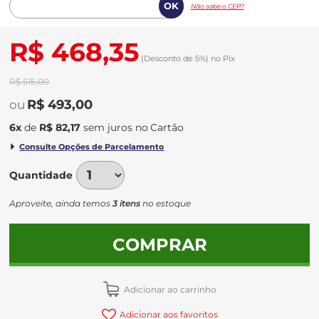
Não sabe o CEP?
R$ 468,35
(Desconto
de
5%)
no
Pix
R$ 515,00
R$ 493,00
6
x
de
R$ 82,17
sem juros
no
Quantidade
Aproveite, ainda temos
3 itens
no estoque
COMPRAR
Adicionar ao carrinho
Adicionar aos favoritos