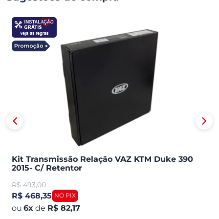
Kit Transmissão Relação VAZ KTM Duke 390
2015- C/ Retentor
R$
493,00
R$ 468,35
6
x
de
R$ 82,17