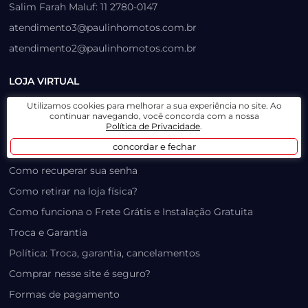
Salim Farah Maluf: 11 2780-0147
atendimento3@paulinhomotos.com.br
atendimento2@paulinhomotos.com.br
LOJA VIRTUAL
Utilizamos cookies para melhorar a sua experiência no site. Ao
Lista de Desejos
continuar navegando, você concorda com a nossa
Política de Privacidade
.
Prazo, Rastreio e Transporte
concordar e fechar
Dúvidas Frequentes / Produtos Outlet
Como recuperar sua senha
Como retirar na loja física?
Como funciona o Frete Grátis e Instalação Gratuita
Troca e Garantia
Política: Troca, garantia, cancelamentos
Comprar nesse site é seguro?
Formas de pagamento