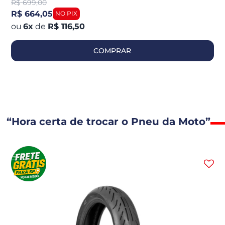
R$
699,00
R$ 664,05
6
x
de
R$ 116,50
COMPRAR
“Hora certa de trocar o Pneu da Moto”