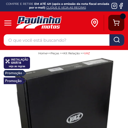
COMPRE E RETIRE
EM ATÉ 4H (após a emissão da nota fiscal enviada
por e-mail)
CLIQUE E VEJA AS REGRAS
Home
Peças
Kit Relação
VAZ