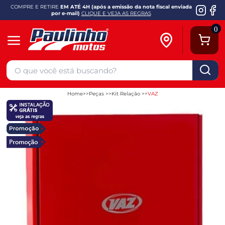
COMPRE E RETIRE
EM ATÉ 4H (após a emissão da nota fiscal enviada
por e-mail)
CLIQUE E VEJA AS REGRAS
0
Home
Peças
Kit Relação
VAZ