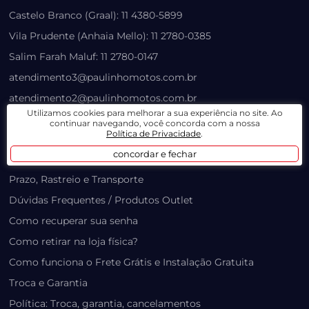
Castelo Branco (Graal): 11 4380-5899
Vila Prudente (Anhaia Mello): 11 2780-0385
Salim Farah Maluf: 11 2780-0147
atendimento3@paulinhomotos.com.br
atendimento2@paulinhomotos.com.br
Utilizamos cookies para melhorar a sua experiência no site. Ao
continuar navegando, você concorda com a nossa
LOJA VIRTUAL
Política de Privacidade
.
concordar e fechar
Lista de Desejos
Prazo, Rastreio e Transporte
Dúvidas Frequentes / Produtos Outlet
Como recuperar sua senha
Como retirar na loja física?
Como funciona o Frete Grátis e Instalação Gratuita
Troca e Garantia
Política: Troca, garantia, cancelamentos