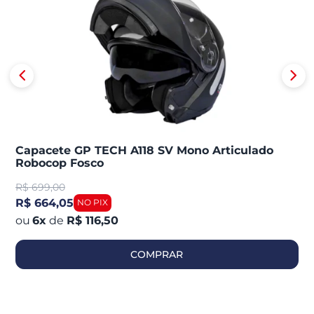
Capacete GP TECH A118 SV Mono Articulado
Robocop Fosco
R$
699,00
R$ 664,05
6
x
de
R$ 116,50
COMPRAR