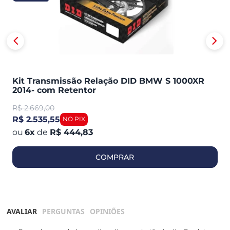
Kit Transmissão Relação DID BMW S 1000XR
2014- com Retentor
R$
2.669,00
R$ 2.535,55
6
x
de
R$ 444,83
COMPRAR
AVALIAR
PERGUNTAS
OPINIÕES