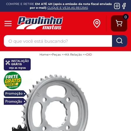
COMPRE E RETIRE
EM ATÉ 4H (após a emissão da nota fiscal enviada
por e-mail)
CLIQUE E VEJA AS REGRAS
0
Home
Peças
Kit Relação
DID