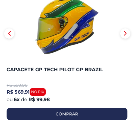
CAPACETE GP TECH PILOT GP BRAZIL
R$
599,90
R$ 569,91
6
x
de
R$ 99,98
COMPRAR