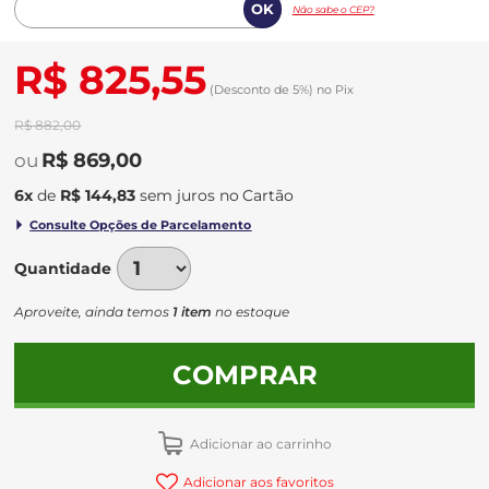
Não sabe o CEP?
R$ 825,55
(Desconto
de
5%)
no
Pix
R$ 882,00
R$ 869,00
6
x
de
R$ 144,83
sem juros
no
Quantidade
Aproveite, ainda temos
1 item
no estoque
COMPRAR
Adicionar ao carrinho
Adicionar aos favoritos