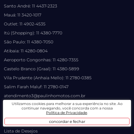
Santo André: 11 4437-2323
Mauá: 11 3420-1017
Outlet: 11 4902-4535
Itú (Shopping): 11 4380-7770
São Paulo: 11 4380-7050
Atibaia: 11 4280-0804
Aeroporto Congonhas: 11 4280-7355
Castelo Branco (Graal): 11 4380-5899
Vila Prudente (Anhaia Mello): 11 2780-0385
Salim Farah Maluf: 11 2780-0147
atendimento3@paulinhomotos.com.br
Utilizamos cookies para melhorar a sua experiência no site. Ao
atendimento2@paulinhomotos.com.br
continuar navegando, você concorda com a nossa
Política de Privacidade
.
LOJA VIRTUAL
concordar e fechar
Lista de Desejos