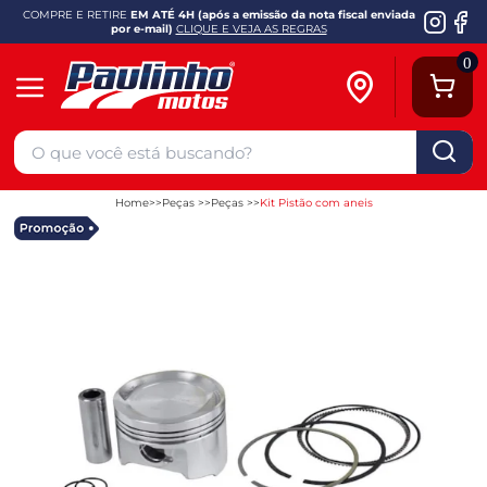
COMPRE E RETIRE
EM ATÉ 4H (após a emissão da nota fiscal enviada
por e-mail)
CLIQUE E VEJA AS REGRAS
0
Home
Peças
Peças
Kit Pistão com aneis