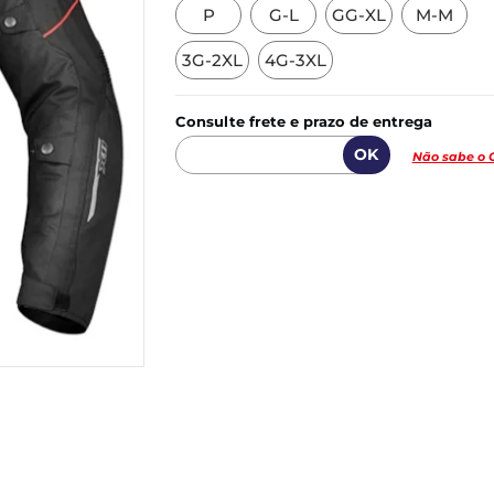
P
G-L
GG-XL
M-M
3G-2XL
4G-3XL
Consulte frete e prazo de entrega
Não sabe o 