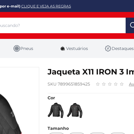
por e-mail)
CLIQUE E VEJA AS REGRAS
Pneus
Vestuários
Destaques
Jaqueta X11 IRON 3 
SKU 7899651859425
Av
Cor
Tamanho