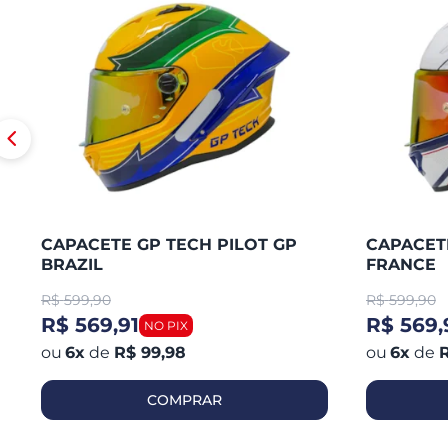
CAPACETE GP TECH PILOT GP
CAPACETE
BRAZIL
FRANCE
R$
599,90
R$
599,90
R$ 569,91
R$ 569,
6
x
de
R$ 99,98
6
x
de
R
COMPRAR