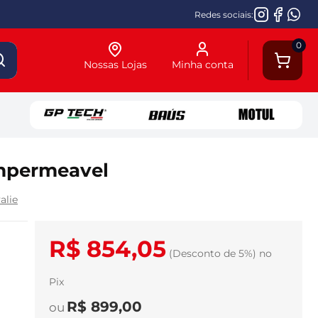
Redes sociais:
0
Nossas Lojas
Minha conta
Impermeavel
alie
R$ 854,05
(Desconto
de
5%)
no
Pix
R$ 899,00