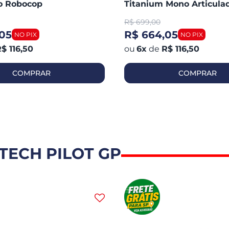
do Robocop
Titanium Mono Articula
Robocop Fosco
R$
699,00
05
R$ 664,05
$ 116,50
6
x
de
R$ 116,50
COMPRAR
COMPRAR
TECH PILOT GP