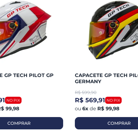
 GP TECH PILOT GP
CAPACETE GP TECH PIL
GERMANY
R$
599,90
91
R$ 569,91
$ 99,98
6
x
de
R$ 99,98
COMPRAR
COMPRAR