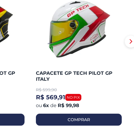
OT GP
CAPACETE GP TECH PILOT GP
ITALY
R$
599,90
R$ 569,91
6
x
de
R$ 99,98
COMPRAR