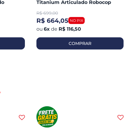
do
Titanium Articulado Robocop
Fosco
R$
699,00
R$ 664,05
6
x
de
R$ 116,50
COMPRAR