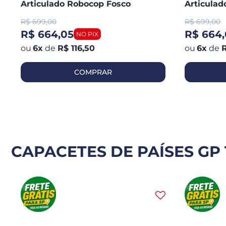
Articulado Robocop Fosco
Articula
R$
699,00
R$
699,00
R$ 664,05
R$ 664,
6
x
de
R$ 116,50
6
x
de
R
COMPRAR
CAPACETES DE PAÍSES GP 