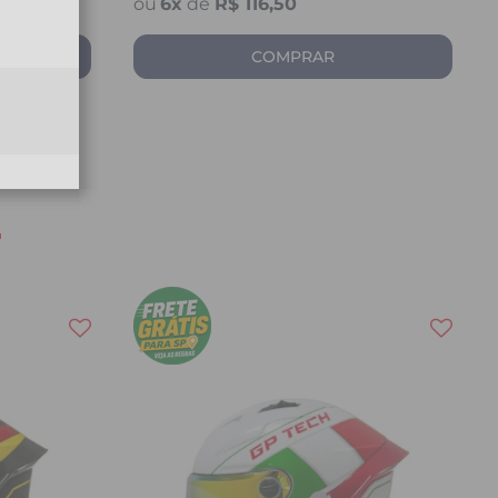
6
x
de
R$ 116,50
COMPRAR