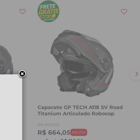
 SV
Capacete GP TECH A118 SV Road
do
Titanium Articulado Robocop
Fosco
R$
699,00
R$ 664,05