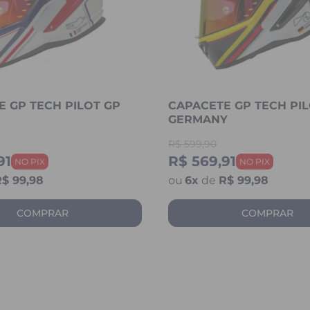
 GP TECH PILOT GP
CAPACETE GP TECH PIL
GERMANY
R$
599,90
91
R$ 569,91
$ 99,98
6
x
de
R$ 99,98
COMPRAR
COMPRAR