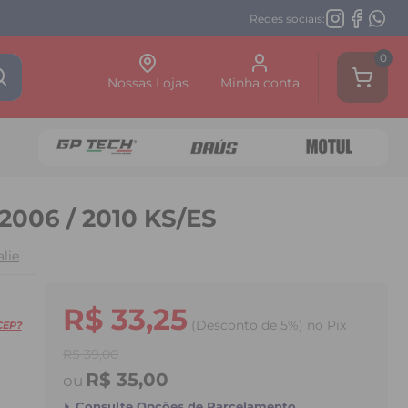
Redes sociais:
0
Nossas Lojas
Minha conta
2006 / 2010 KS/ES
lie
R$ 33,25
(Desconto
de
5%)
no
Pix
CEP?
R$ 39,00
R$ 35,00