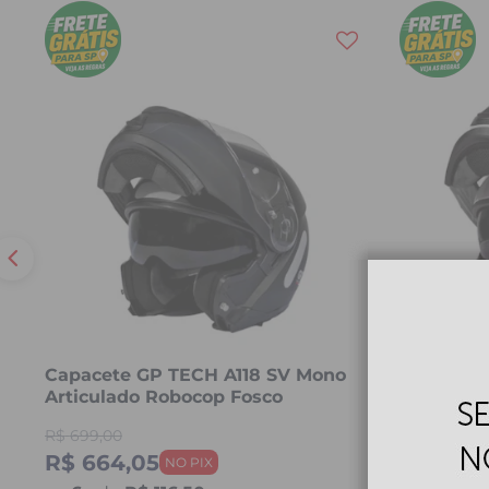
Capacete GP TECH A118 SV Mono
Capacete
Articulado Robocop Fosco
Articula
R$
699,00
R$
699,00
R$ 664,05
R$ 664,