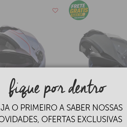
 GP TECH A118 SV Road
Capacete GP TECH A118
do Robocop
Titanium Mono Articula
Robocop Fosco
R$
699,00
05
R$ 664,05