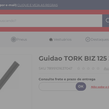
por e-mail)
CLIQUE E VEJA AS REGRAS
Pneus
Vestuários
Destaques
Guidao TORK BIZ 125 
SKU 7899101637047
Ava
Consulte frete e prazo de entrega
Não sabe o 