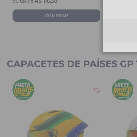
6
x
de
R$ 116,50
6
x
de
R
COMPRAR
CAPACETES DE PAÍSES GP 