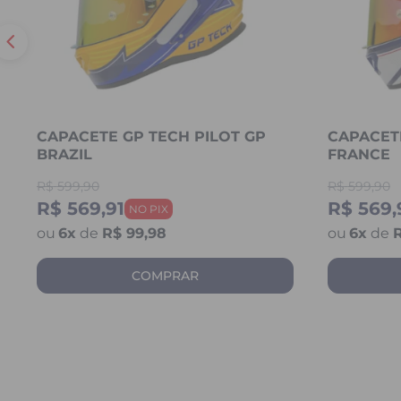
CAPACETE GP TECH PILOT GP
CAPACETE
BRAZIL
FRANCE
R$
599,90
R$
599,90
R$ 569,91
R$ 569,
6
x
de
R$ 99,98
6
x
de
R
COMPRAR