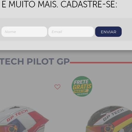
$ 116,50
6
x
de
R$ 116,50
COMPRAR
COMPRAR
ENVIAR
TECH PILOT GP