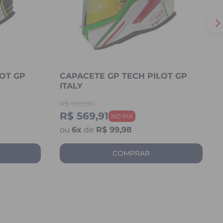
OT GP
CAPACETE GP TECH PILOT GP
ITALY
R$
599,90
R$ 569,91
6
x
de
R$ 99,98
COMPRAR