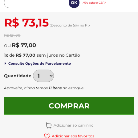
Não sabe o CEP?
R$ 73,15
(Desconto
de
5%)
no
Pix
R$ 121,00
R$ 77,00
1
x
de
R$ 77,00
sem juros
no
Quantidade
Aproveite, ainda temos
11 itens
no estoque
COMPRAR
Adicionar ao carrinho
Adicionar aos favoritos