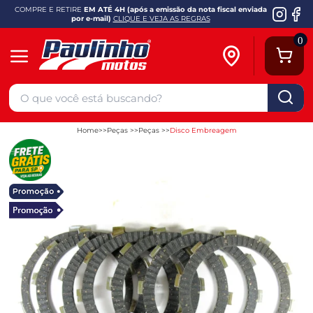
COMPRE E RETIRE
EM ATÉ 4H (após a emissão da nota fiscal enviada
por e-mail)
CLIQUE E VEJA AS REGRAS
0
Home
Peças
Peças
Disco Embreagem