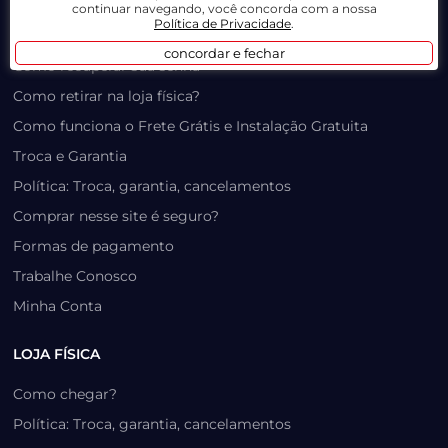
Prazo, Rastreio e Transporte
continuar navegando, você concorda com a nossa
Política de Privacidade
.
Dúvidas Frequentes / Produtos Outlet
concordar e fechar
Como recuperar sua senha
Como retirar na loja física?
Como funciona o Frete Grátis e Instalação Gratuita
Troca e Garantia
Política: Troca, garantia, cancelamentos
Comprar nesse site é seguro?
Formas de pagamento
Trabalhe Conosco
Minha Conta
LOJA FÍSICA
Como chegar?
Política: Troca, garantia, cancelamentos