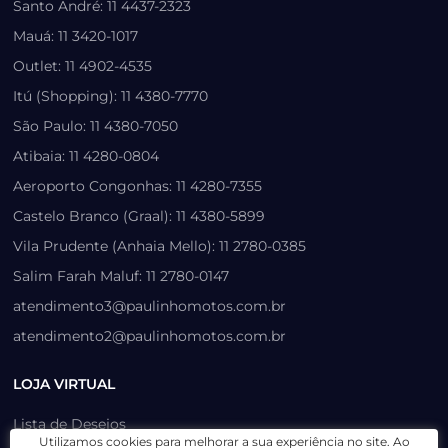
Santo André: 11 4437-2323
Mauá: 11 3420-1017
Outlet: 11 4902-4535
Itú (Shopping): 11 4380-7770
São Paulo: 11 4380-7050
Atibaia: 11 4280-0804
Aeroporto Congonhas: 11 4280-7355
Castelo Branco (Graal): 11 4380-5899
Vila Prudente (Anhaia Mello): 11 2780-0385
Salim Farah Maluf: 11 2780-0147
atendimento3@paulinhomotos.com.br
atendimento2@paulinhomotos.com.br
LOJA VIRTUAL
Lista de Desejos
Utilizamos cookies para melhorar a sua experiência no site. Ao