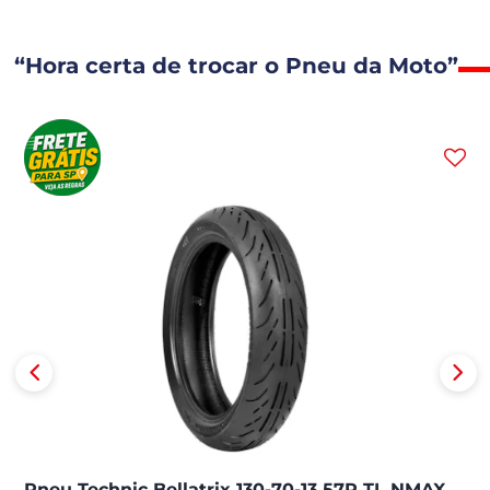
“Hora certa de trocar o Pneu da Moto”
Pneu Technic Bellatrix 130-70-13 57P TL NMAX