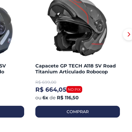
 SV
Capacete GP TECH A118 SV Road
do
Titanium Articulado Robocop
Fosco
R$
699,00
R$ 664,05
6
x
de
R$ 116,50
COMPRAR