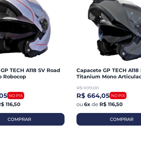
 GP TECH A118 SV Road
Capacete GP TECH A118
do Robocop
Titanium Mono Articula
Robocop Fosco
R$
699,00
05
R$ 664,05
$ 116,50
6
x
de
R$ 116,50
COMPRAR
COMPRAR