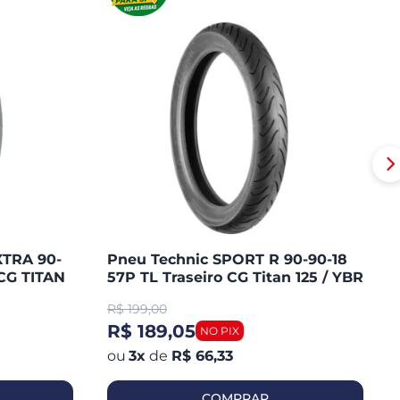
XTRA 90-
Pneu Technic SPORT R 90-90-18
CG TITAN
57P TL Traseiro CG Titan 125 / YBR
/ MAX /
125 / YES / FAN 125 / YES 125
R$
199,00
R$ 189,05
3
x
de
R$ 66,33
COMPRAR