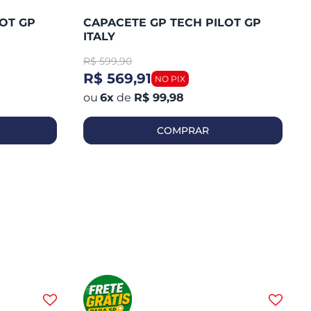
OT GP
CAPACETE GP TECH PILOT GP
ITALY
R$
599,90
R$ 569,91
6
x
de
R$ 99,98
COMPRAR