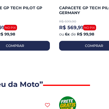
 GP TECH PILOT GP
CAPACETE GP TECH PIL
GERMANY
R$
599,90
91
R$ 569,91
$ 99,98
6
x
de
R$ 99,98
COMPRAR
COMPRAR
eu da Moto”