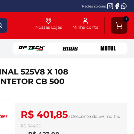
Redes sociais:
0
Nossas Lojas
Minha conta
NAL 525V8 X 108
NTETOR CB 500
R$ 401,85
(Desconto
de
5%)
no
Pix
CEP?
R$ 544,50