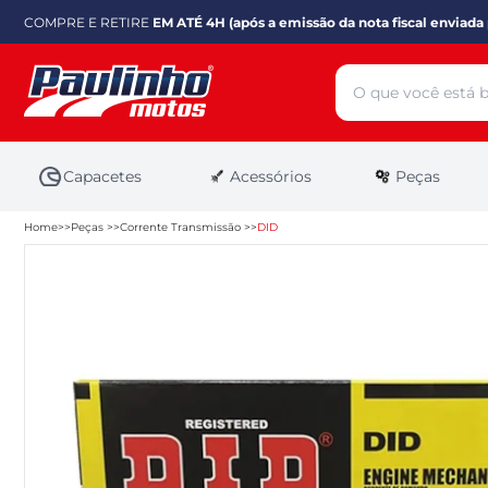
COMPRE E RETIRE
EM ATÉ 4H (após a emissão da nota fiscal enviada 
Capacetes
Acessórios
Peças
Home
Peças
Corrente Transmissão
DID