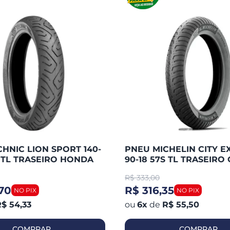
HNIC LION SPORT 140-
PNEU MICHELIN CITY E
S TL TRASEIRO HONDA
90-18 57S TL TRASEIRO 
 / FAZER 250 / TWISTER
125 / YBR 125 / HUNTER 
R$
333,00
WASAK
YES / FAN
70
R$ 316,35
$ 54,33
6
x
de
R$ 55,50
COMPRAR
COMPRAR