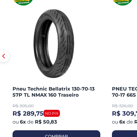
Pneu Technic Bellatrix 130-70-13
PNEU TEC
57P TL NMAX 160 Traseiro
70-17 66
CB 300 R
R$
305,00
R$
326,00
250 / KA
R$ 289,75
R$ 309,
6
x
de
R$ 50,83
6
x
de
R
COMPRAR