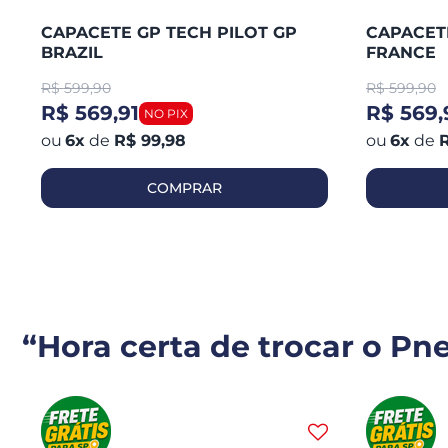
CAPACETE GP TECH PILOT GP
CAPACETE
BRAZIL
FRANCE
R$
599,90
R$
599,90
R$ 569,91
R$ 569,
6
x
de
R$ 99,98
6
x
de
R
COMPRAR
“Hora certa de trocar o Pn