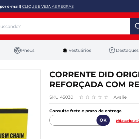
por e-mail)
CLIQUE E VEJA AS REGRAS
Pneus
Vestuários
Destaques
CORRENTE DID ORIGI
REFORÇADA COM RE
SKU 45030
Avalie
Consulte frete e prazo de entrega
Não sabe o 