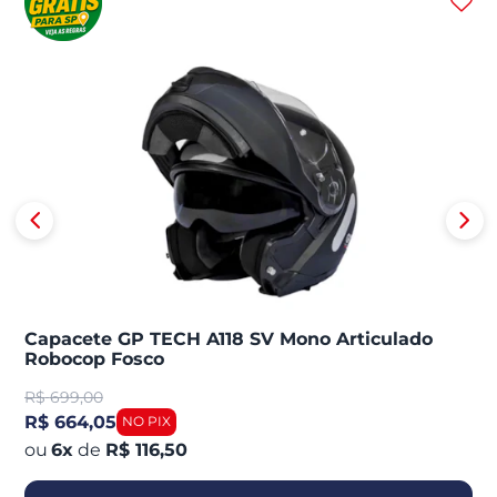
Capacete GP TECH A118 SV Mono Articulado
Robocop Fosco
R$
699,00
R$ 664,05
6
x
de
R$ 116,50