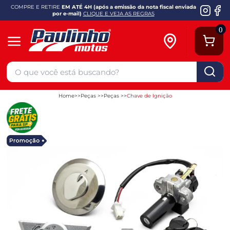
COMPRE E RETIRE
EM ATÉ 4H (após a emissão da nota fiscal enviada
por e-mail)
CLIQUE E VEJA AS REGRAS
0
Home
Peças
Peças
Chave de Ignição