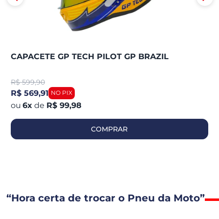
CAPACETE GP TECH PILOT GP BRAZIL
R$
599,90
R$ 569,91
6
x
de
R$ 99,98
COMPRAR
“Hora certa de trocar o Pneu da Moto”