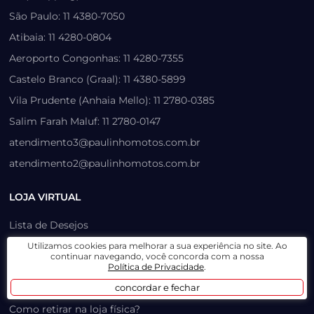
São Paulo: 11 4380-7050
Atibaia: 11 4280-0804
Aeroporto Congonhas: 11 4280-7355
Castelo Branco (Graal): 11 4380-5899
Vila Prudente (Anhaia Mello): 11 2780-0385
Salim Farah Maluf: 11 2780-0147
atendimento3@paulinhomotos.com.br
atendimento2@paulinhomotos.com.br
LOJA VIRTUAL
Lista de Desejos
Prazo, Rastreio e Transporte
Utilizamos cookies para melhorar a sua experiência no site. Ao
continuar navegando, você concorda com a nossa
Dúvidas Frequentes / Produtos Outlet
Política de Privacidade
.
Como recuperar sua senha
concordar e fechar
Como retirar na loja física?