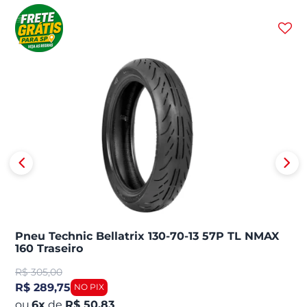
Pneu Technic Bellatrix 130-70-13 57P TL NMAX
160 Traseiro
R$
305,00
R$ 289,75
6
x
de
R$ 50,83