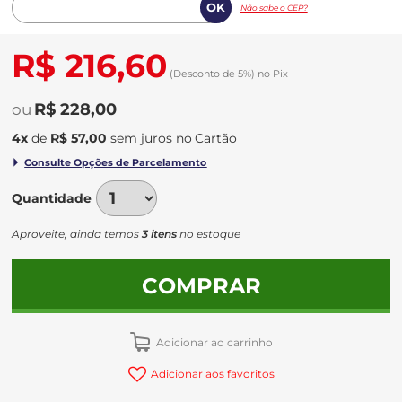
Não sabe o CEP?
R$ 216,60
(Desconto
de
5%)
no
Pix
R$ 228,00
4
x
de
R$ 57,00
sem juros
no
Quantidade
Aproveite, ainda temos
3 itens
no estoque
COMPRAR
Adicionar ao carrinho
Adicionar aos favoritos