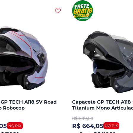
 GP TECH A118 SV Road
Capacete GP TECH A118
do Robocop
Titanium Mono Articula
Robocop Fosco
R$
699,00
05
R$ 664,05