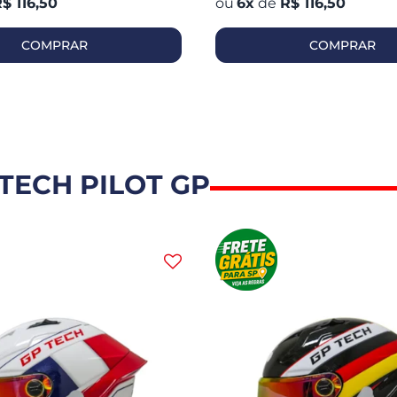
$ 116,50
6
x
de
R$ 116,50
COMPRAR
COMPRAR
TECH PILOT GP