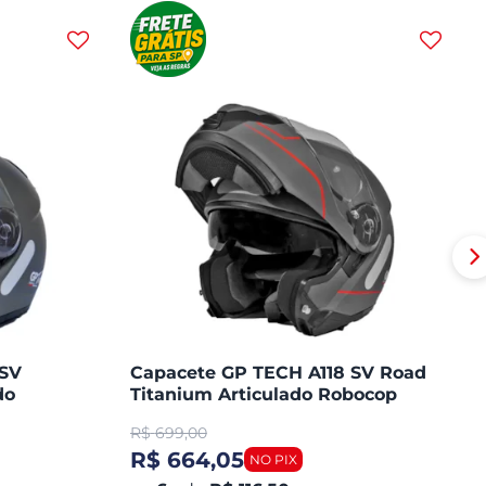
 SV
Capacete GP TECH A118 SV Road
do
Titanium Articulado Robocop
Fosco
R$
699,00
R$ 664,05