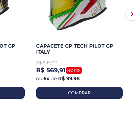
OT GP
CAPACETE GP TECH PILOT GP
ITALY
R$
599,90
R$ 569,91
6
x
de
R$ 99,98
COMPRAR