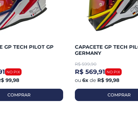
 GP TECH PILOT GP
CAPACETE GP TECH PIL
GERMANY
R$
599,90
91
R$ 569,91
$ 99,98
6
x
de
R$ 99,98
COMPRAR
COMPRAR