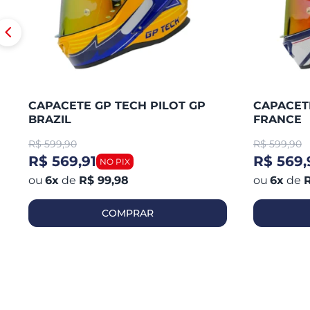
CAPACETE GP TECH PILOT GP
CAPACETE
BRAZIL
FRANCE
R$
599,90
R$
599,90
R$ 569,91
R$ 569,
6
x
de
R$ 99,98
6
x
de
R
COMPRAR