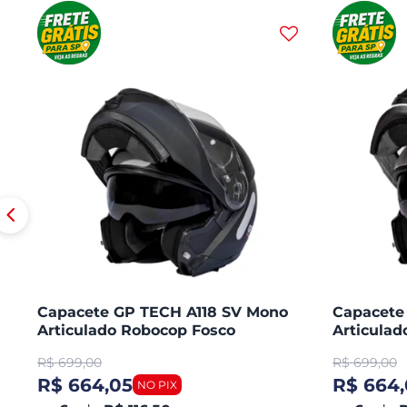
Capacete GP TECH A118 SV Mono
Capacete
Articulado Robocop Fosco
Articula
R$
699,00
R$
699,00
R$ 664,05
R$ 664,