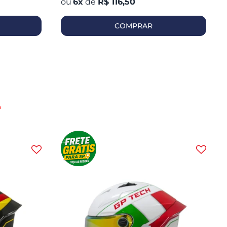
6
x
de
R$ 116,50
COMPRAR