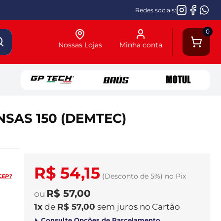
Redes sociais:
0
Nossas Lojas
Minha conta
SAS 150 (DEMTEC)
R$ 54,15
(Desconto
de
5%)
no
Pix
CEP?
R$ 57,00
1
x
de
R$ 57,00
sem juros
no