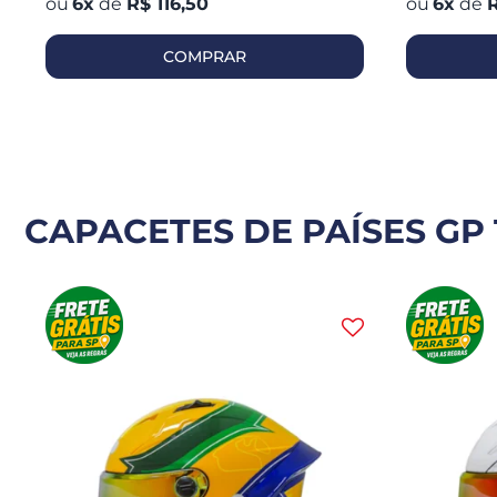
6
x
de
R$ 116,50
6
x
de
R
COMPRAR
CAPACETES DE PAÍSES GP 