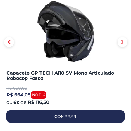
Capacete GP TECH A118 SV Mono Articulado
Robocop Fosco
R$
699,00
R$ 664,05
6
x
de
R$ 116,50
COMPRAR