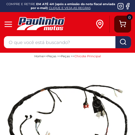
COMPRE E RETIRE
EM ATÉ 4H (após a emissão da nota fiscal enviada
por e-mail)
CLIQUE E VEJA AS REGRAS
0
Home
Peças
Peças
Chicote Principal