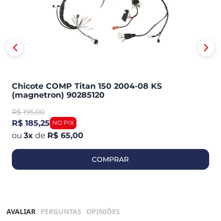
Chicote COMP Titan 150 2004-08 KS
(magnetron) 90285120
R$
195,00
R$ 185,25
3
x
de
R$ 65,00
COMPRAR
AVALIAR
PERGUNTAS
OPINIÕES