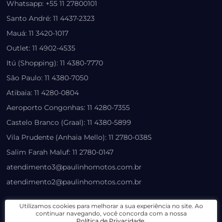
Whatsapp: +55 11 27800101
Santo André: 11 4437-2323
Mauá: 11 3420-1017
Outlet: 11 4902-4535
Itú (Shopping): 11 4380-7770
São Paulo: 11 4380-7050
Atibaia: 11 4280-0804
Aeroporto Congonhas: 11 4280-7355
Castelo Branco (Graal): 11 4380-5899
Vila Prudente (Anhaia Mello): 11 2780-0385
Salim Farah Maluf: 11 2780-0147
atendimento3@paulinhomotos.com.br
atendimento2@paulinhomotos.com.br
LOJA VIRTUAL
Utilizamos cookies para melhorar a sua experiência no site. Ao
continuar navegando, você concorda com a nossa
Política de Privacidade
.