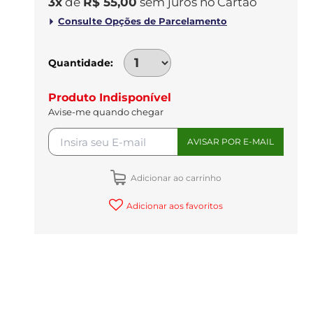
3
x
de
R$ 55,00
sem juros
no
Quantidade
Produto Indisponível
Avise-me quando chegar
Adicionar ao carrinho
Adicionar aos favoritos