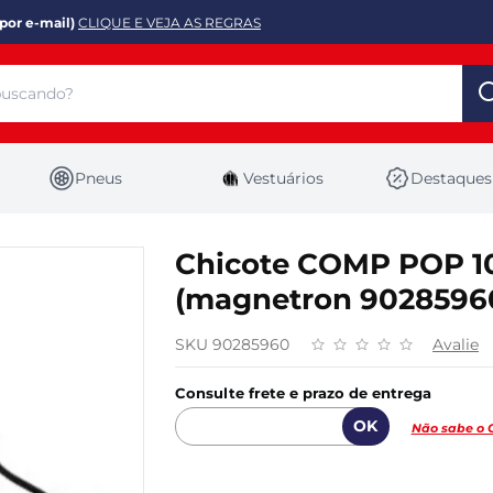
por e-mail)
CLIQUE E VEJA AS REGRAS
Pneus
Vestuários
Destaques
Chicote COMP POP 1
(magnetron 9028596
SKU 90285960
Avalie
Consulte frete e prazo de entrega
Não sabe o 