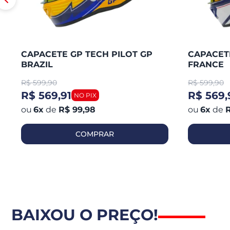
CAPACETE GP TECH PILOT GP
CAPACETE
BRAZIL
FRANCE
R$
599,90
R$
599,90
R$ 569,91
R$ 569,
6
x
de
R$ 99,98
6
x
de
R
COMPRAR
BAIXOU O PREÇO!