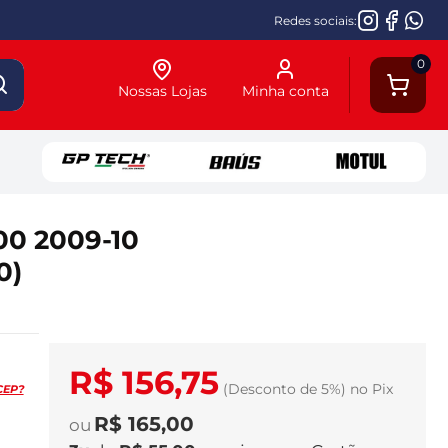
Redes sociais:
0
Nossas Lojas
Minha conta
00 2009-10
0)
R$ 156,75
(Desconto
de
5%)
no
Pix
CEP?
R$ 165,00