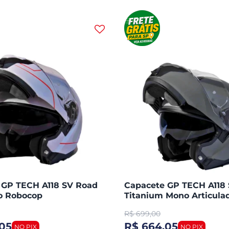
 GP TECH A118 SV Road
Capacete GP TECH A118
do Robocop
Titanium Mono Articula
Robocop Fosco
R$
699,00
05
R$ 664,05