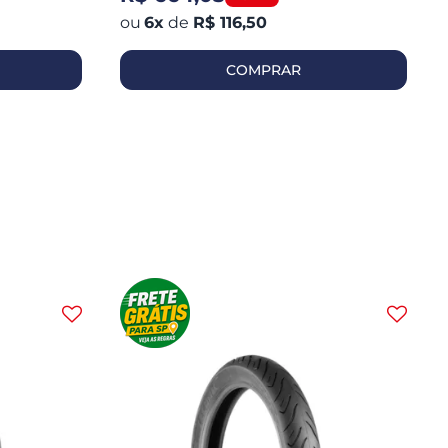
6
x
de
R$ 116,50
COMPRAR