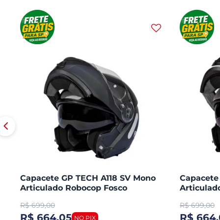
Capacete GP TECH A118 SV Mono
Capacete
Articulado Robocop Fosco
Articula
R$
699,00
R$
699,00
R$ 664,05
R$ 664,