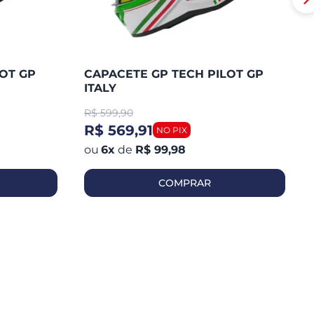
OT GP
CAPACETE GP TECH PILOT GP
ITALY
R$
599,90
R$ 569,91
6
x
de
R$ 99,98
COMPRAR