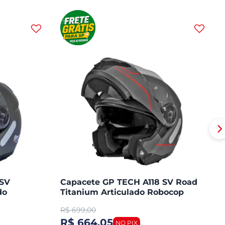
 SV
Capacete GP TECH A118 SV Road
do
Titanium Articulado Robocop
Fosco
R$
699,00
R$ 664,05