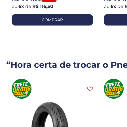
6
x
de
R$ 116,50
6
x
de
R
COMPRAR
“Hora certa de trocar o Pn