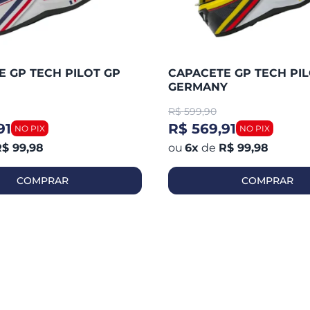
 GP TECH PILOT GP
CAPACETE GP TECH PIL
GERMANY
R$
599,90
91
R$ 569,91
$ 99,98
6
x
de
R$ 99,98
COMPRAR
COMPRAR