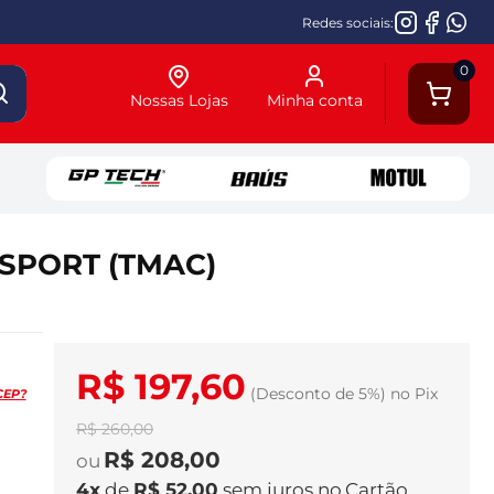
Redes sociais:
0
Nossas Lojas
Minha conta
0 SPORT (TMAC)
R$ 197,60
(Desconto
de
5%)
no
Pix
CEP?
R$ 260,00
R$ 208,00
4
x
de
R$ 52,00
sem juros
no