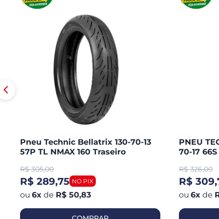
Pneu Technic Bellatrix 130-70-13
PNEU TEC
57P TL NMAX 160 Traseiro
70-17 66
CB 300 R
R$
305,00
R$
326,00
250 / KA
R$ 289,75
R$ 309,
6
x
de
R$ 50,83
6
x
de
R
COMPRAR