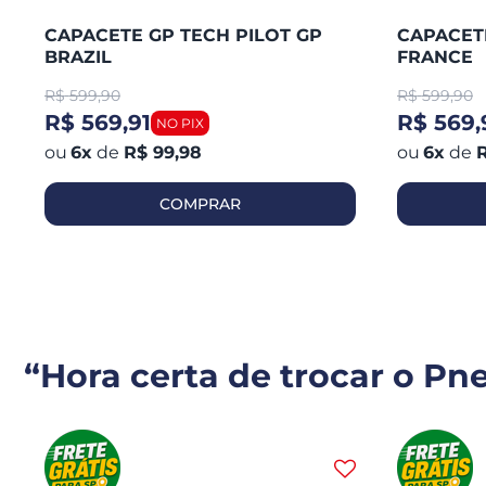
CAPACETE GP TECH PILOT GP
CAPACETE
BRAZIL
FRANCE
R$
599,90
R$
599,90
R$ 569,91
R$ 569,
6
x
de
R$ 99,98
6
x
de
R
COMPRAR
“Hora certa de trocar o Pn