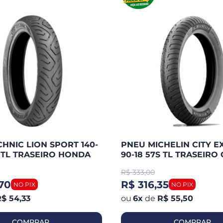
HNIC LION SPORT 140-
PNEU MICHELIN CITY E
S TL TRASEIRO HONDA
90-18 57S TL TRASEIRO 
 / FAZER 250 / TWISTER
125 / YBR 125 / HUNTER 
R$
333,00
WASAK
YES / FAN
70
R$ 316,35
$ 54,33
6
x
de
R$ 55,50
COMPRAR
COMPRAR