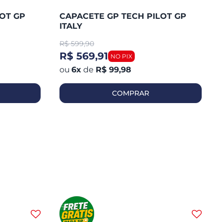
OT GP
CAPACETE GP TECH PILOT GP
ITALY
R$
599,90
R$ 569,91
6
x
de
R$ 99,98
COMPRAR