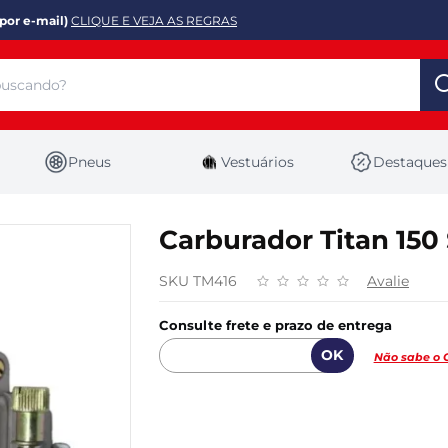
por e-mail)
CLIQUE E VEJA AS REGRAS
Pneus
Vestuários
Destaques
Carburador Titan 15
SKU TM416
Avalie
Consulte frete e prazo de entrega
Não sabe o 