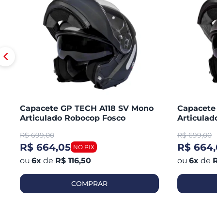
Capacete GP TECH A118 SV Mono
Capacete
Articulado Robocop Fosco
Articula
R$
699,00
R$
699,00
R$ 664,05
R$ 664,
6
x
de
R$ 116,50
6
x
de
R
COMPRAR