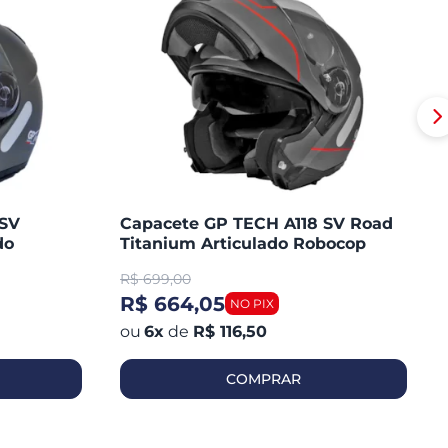
 SV
Capacete GP TECH A118 SV Road
do
Titanium Articulado Robocop
Fosco
R$
699,00
R$ 664,05
6
x
de
R$ 116,50
COMPRAR