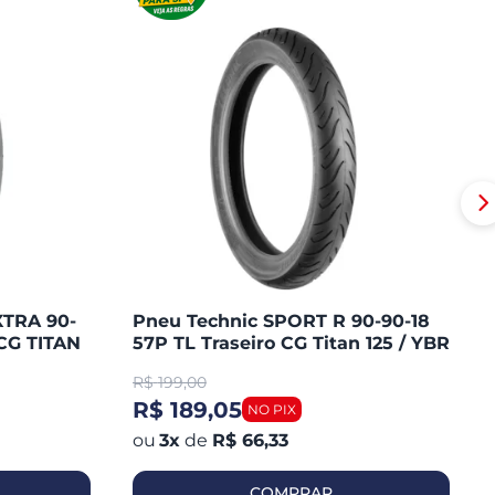
XTRA 90-
Pneu Technic SPORT R 90-90-18
CG TITAN
57P TL Traseiro CG Titan 125 / YBR
/ MAX /
125 / YES / FAN 125 / YES 125
R$
199,00
R$ 189,05
3
x
de
R$ 66,33
COMPRAR