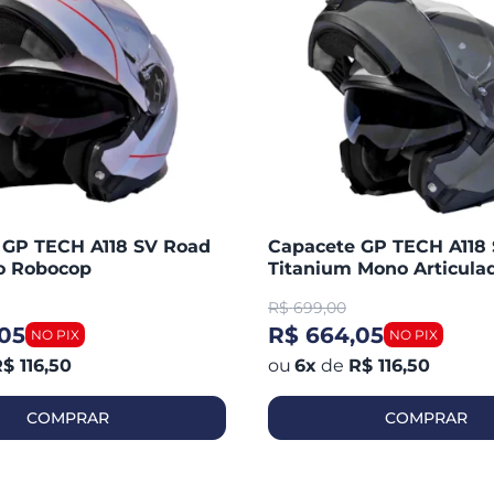
 GP TECH A118 SV Road
Capacete GP TECH A118
do Robocop
Titanium Mono Articula
Robocop Fosco
R$
699,00
05
R$ 664,05
$ 116,50
6
x
de
R$ 116,50
COMPRAR
COMPRAR