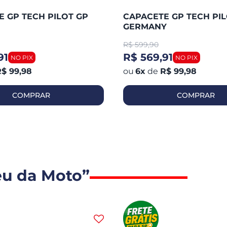
 GP TECH PILOT GP
CAPACETE GP TECH PIL
GERMANY
R$
599,90
91
R$ 569,91
$ 99,98
6
x
de
R$ 99,98
COMPRAR
COMPRAR
eu da Moto”