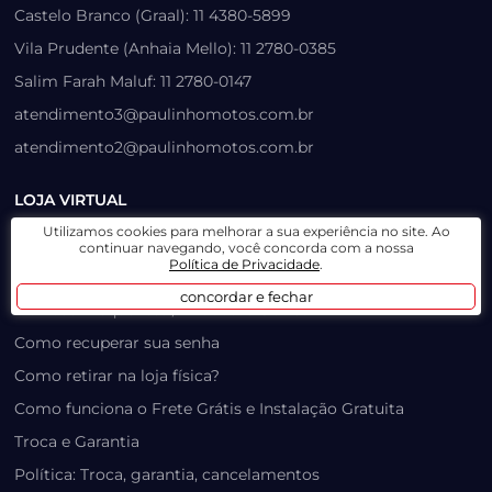
Castelo Branco (Graal): 11 4380-5899
Vila Prudente (Anhaia Mello): 11 2780-0385
Salim Farah Maluf: 11 2780-0147
atendimento3@paulinhomotos.com.br
atendimento2@paulinhomotos.com.br
LOJA VIRTUAL
Utilizamos cookies para melhorar a sua experiência no site. Ao
Lista de Desejos
continuar navegando, você concorda com a nossa
Política de Privacidade
.
Prazo, Rastreio e Transporte
concordar e fechar
Dúvidas Frequentes / Produtos Outlet
Como recuperar sua senha
Como retirar na loja física?
Como funciona o Frete Grátis e Instalação Gratuita
Troca e Garantia
Política: Troca, garantia, cancelamentos