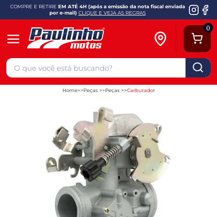
COMPRE E RETIRE
EM ATÉ 4H (após a emissão da nota fiscal enviada
por e-mail)
CLIQUE E VEJA AS REGRAS
0
Home
Peças
Peças
Carburador