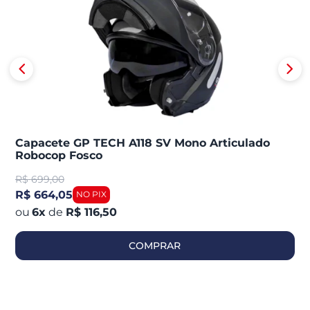
Capacete GP TECH A118 SV Mono Articulado
Robocop Fosco
R$
699,00
R$ 664,05
6
x
de
R$ 116,50
COMPRAR