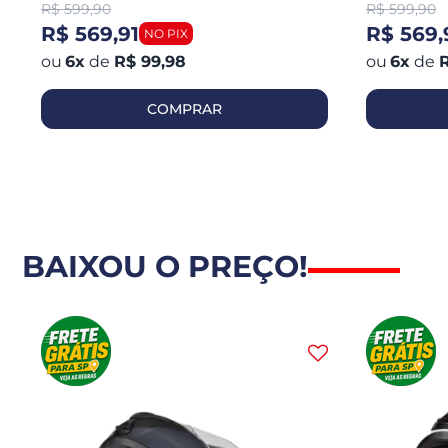
R$
599,90
R$
599,90
R$ 569,91
R$ 569,
6
x
de
R$ 99,98
6
x
de
R
COMPRAR
BAIXOU O PREÇO!