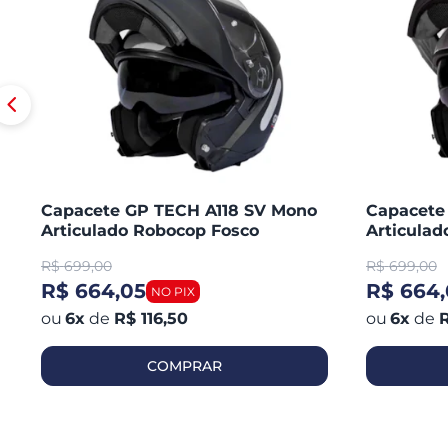
Capacete GP TECH A118 SV Mono
Capacete
Articulado Robocop Fosco
Articula
R$
699,00
R$
699,00
R$ 664,05
R$ 664,
6
x
de
R$ 116,50
6
x
de
R
COMPRAR