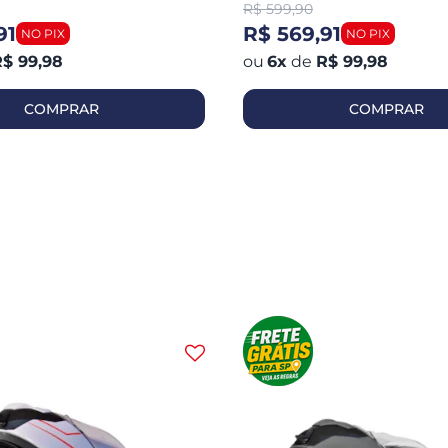
R$
599,90
91
R$ 569,91
$ 99,98
6
x
de
R$ 99,98
COMPRAR
COMPRAR