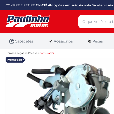
COMPRE E RETIRE
EM ATÉ 4H (após a emissão da nota fiscal enviada 
Capacetes
Acessórios
Peças
Home
Peças
Peças
Carburador