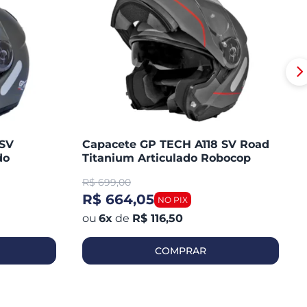
 SV
Capacete GP TECH A118 SV Road
do
Titanium Articulado Robocop
Fosco
R$
699,00
R$ 664,05
6
x
de
R$ 116,50
COMPRAR