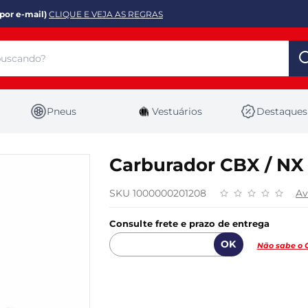
por e-mail)
CLIQUE E VEJA AS REGRAS
Pneus
Vestuários
Destaques
Carburador CBX / NX /
SKU 1000000201208
Av
Consulte frete e prazo de entrega
Não sabe o 