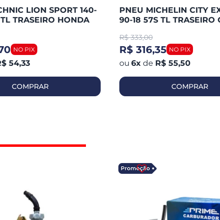
HNIC LION SPORT 140-
PNEU MICHELIN CITY E
S TL TRASEIRO HONDA
90-18 57S TL TRASEIRO 
 / FAZER 250 / TWISTER
125 / YBR 125 / HUNTER 
R$
333,00
WASAK
YES / FAN
70
R$ 316,35
$ 54,33
6
x
de
R$ 55,50
COMPRAR
COMPRAR