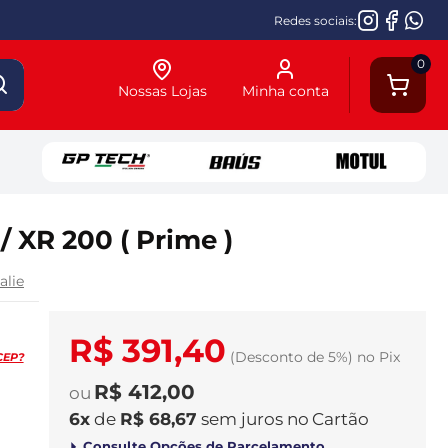
Redes sociais:
0
Nossas Lojas
Minha conta
 XR 200 ( Prime )
alie
R$ 391,40
(Desconto
de
5%)
no
Pix
CEP?
R$ 412,00
6
x
de
R$ 68,67
sem juros
no