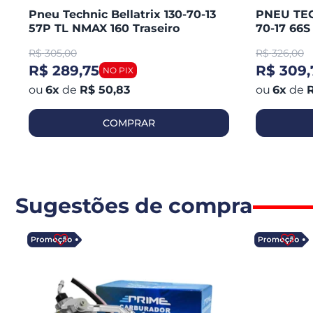
Pneu Technic Bellatrix 130-70-13
PNEU TEC
57P TL NMAX 160 Traseiro
70-17 66
CB 300 R
R$
305,00
R$
326,00
250 / KA
R$ 289,75
R$ 309,
6
x
de
R$ 50,83
6
x
de
R
COMPRAR
Sugestões de compra