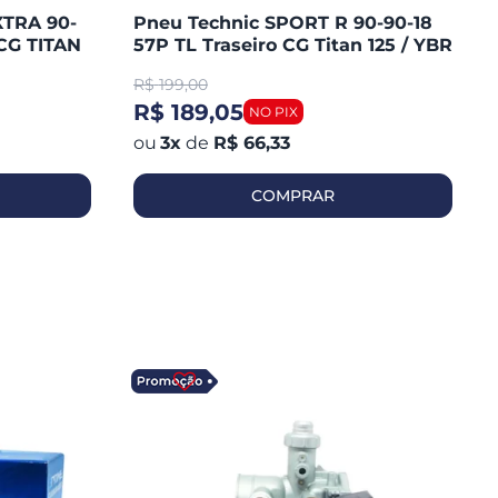
XTRA 90-
Pneu Technic SPORT R 90-90-18
CG TITAN
57P TL Traseiro CG Titan 125 / YBR
/ MAX /
125 / YES / FAN 125 / YES 125
R$
199,00
R$ 189,05
3
x
de
R$ 66,33
COMPRAR