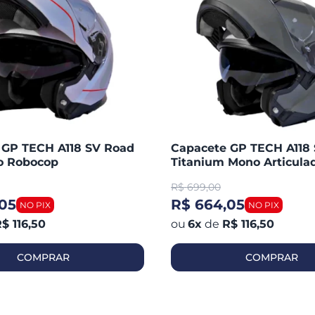
 GP TECH A118 SV Road
Capacete GP TECH A118
do Robocop
Titanium Mono Articula
Robocop Fosco
R$
699,00
05
R$ 664,05
$ 116,50
6
x
de
R$ 116,50
COMPRAR
COMPRAR