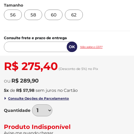
Tamanho
56
58
60
62
Consulte frete e prazo de entrega
Não sabe o CEP?
R$ 275,40
(Desconto
de
5%)
no
Pix
R$ 289,90
5
x
de
R$ 57,98
sem juros
no
Quantidade
Produto Indisponível
Avise-me quando chegar