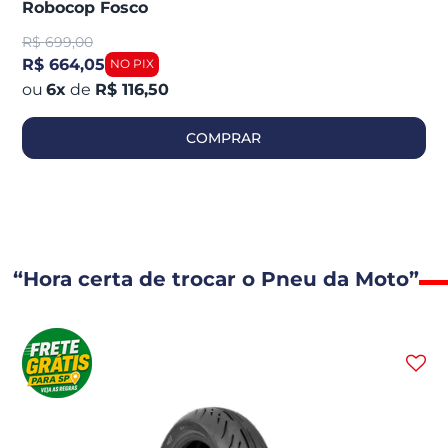
Robocop Fosco
R$
699,00
R$ 664,05
6
x
de
R$ 116,50
COMPRAR
“Hora certa de trocar o Pneu da Moto”