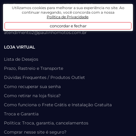
Vila Prudente (Anhaia Mello): 11 2780-0385
Utilizamos cookies para melhorar a sua experiência no site. Ao
continuar navegando, você concorda com a nossa
Salim Farah Maluf: 11 2780-0147
Política de Privacidade
.
atendimento3@paulinhomotos.com.br
concordar e fechar
atendimento2@paulinhomotos.com.br
LOJA VIRTUAL
Lista de Desejos
Prazo, Rastreio e Transporte
Dúvidas Frequentes / Produtos Outlet
Como recuperar sua senha
Como retirar na loja física?
Como funciona o Frete Grátis e Instalação Gratuita
Troca e Garantia
Política: Troca, garantia, cancelamentos
Comprar nesse site é seguro?