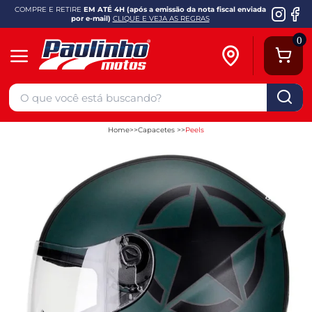
COMPRE E RETIRE
EM ATÉ 4H (após a emissão da nota fiscal enviada
por e-mail)
CLIQUE E VEJA AS REGRAS
0
Home
Capacetes
Peels