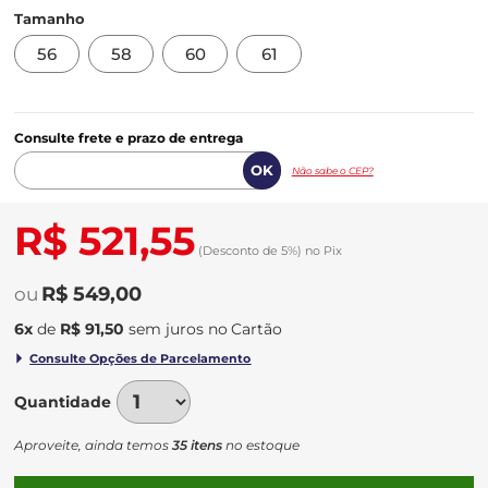
Tamanho
56
58
60
61
Consulte frete e prazo de entrega
Não sabe o CEP?
R$ 521,55
(Desconto
de
5%)
no
Pix
R$ 549,00
6
x
de
R$ 91,50
sem juros
no
Quantidade
Aproveite, ainda temos
35 itens
no estoque