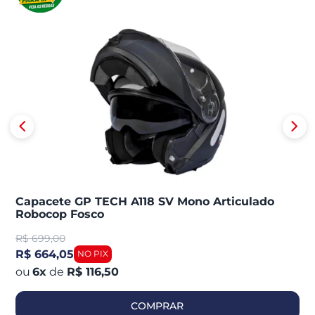
Capacete GP TECH A118 SV Mono Articulado
Robocop Fosco
R$
699,00
R$ 664,05
6
x
de
R$ 116,50
COMPRAR