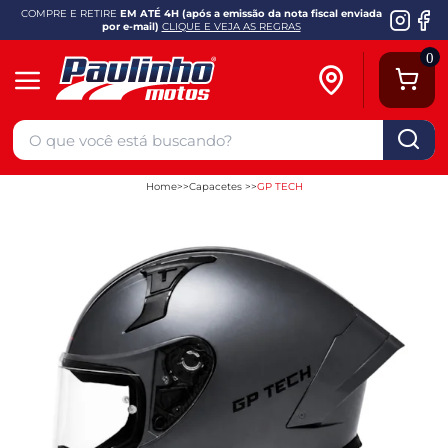
COMPRE E RETIRE
EM ATÉ 4H (após a emissão da nota fiscal enviada
por e-mail)
CLIQUE E VEJA AS REGRAS
0
Home
Capacetes
GP TECH