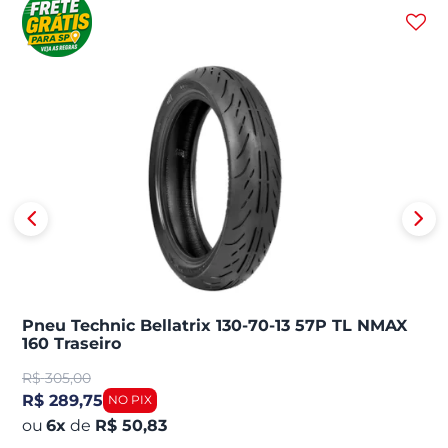
Pneu Technic Bellatrix 130-70-13 57P TL NMAX
160 Traseiro
R$
305,00
R$ 289,75
6
x
de
R$ 50,83