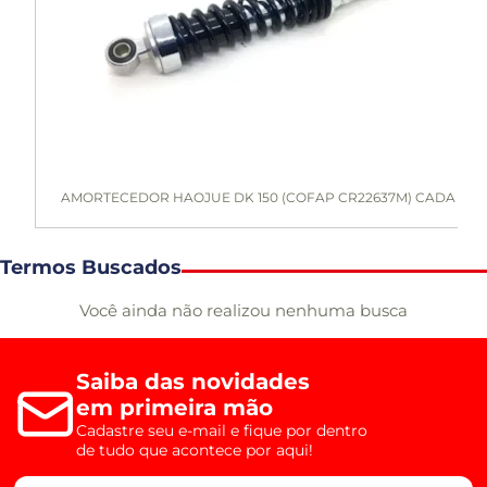
AMORTECEDOR HAOJUE DK 150 (COFAP CR22637M) CADA
Termos Buscados
Você ainda não realizou nenhuma busca
Saiba das novidades
em primeira mão
Cadastre seu e-mail e fique por dentro
de tudo que acontece por aqui!