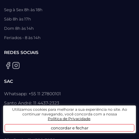
Seg à Sex 8h às 18h
Sáb 8h às 17h
Dom 8h às 14h
Feriados - 8 às 14h
REDES SOCIAIS
SAC
Whatsapp: +55 11 27800101
Santo André: 11 4437-2323
Utilizamos cookies para melhorar a sua experiência no site. Ao
Mauá: 11 3420-1017
continuar navegando, você concorda com a nossa
Política de Privacidade
.
Outlet: 11 4902-4535
concordar e fechar
Itú (Shopping): 11 4380-7770