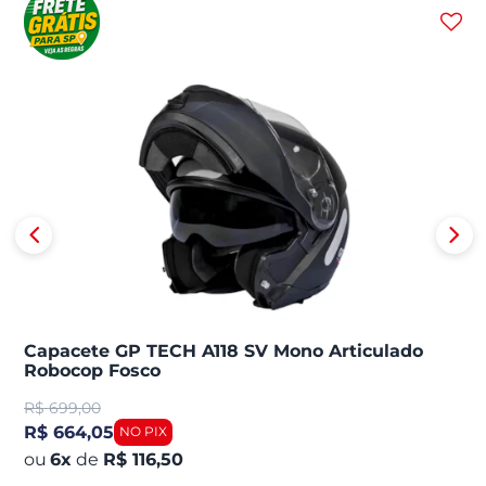
Capacete GP TECH A118 SV Mono Articulado
Robocop Fosco
R$
699,00
R$ 664,05
6
x
de
R$ 116,50