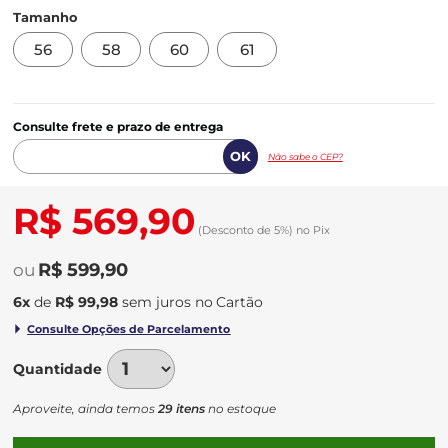
Tamanho
56
58
60
61
Consulte frete e prazo de entrega
Não sabe o CEP?
R$ 569,90
(Desconto
de
5%)
no
Pix
R$ 599,90
6
x
de
R$ 99,98
sem juros
no
Quantidade
Aproveite, ainda temos
29 itens
no estoque