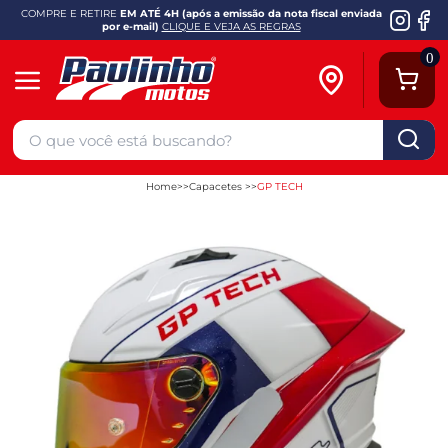
COMPRE E RETIRE
EM ATÉ 4H (após a emissão da nota fiscal enviada
por e-mail)
CLIQUE E VEJA AS REGRAS
0
Home
Capacetes
GP TECH