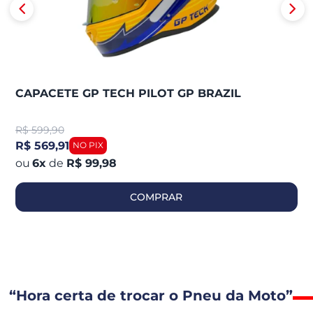
CAPACETE GP TECH PILOT GP BRAZIL
R$
599,90
R$ 569,91
6
x
de
R$ 99,98
COMPRAR
“Hora certa de trocar o Pneu da Moto”