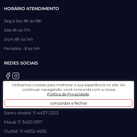
HORÁRIO ATENDIMENTO
Seg à Sex 8h às 18h
Sáb 8h às 17h
Dom 8h às 14h
Feriados - 8 às 14h
REDES SOCIAIS
Utilizamos cookies para melhorar a sua experiência no site. Ao
continuar navegando, você concorda com a nossa
SAC
Política de Privacidade
.
concordar e fechar
Whatsapp: +55 11 27800101
Santo André: 11 4437-2323
Mauá: 11 3420-1017
Outlet: 11 4902-4535