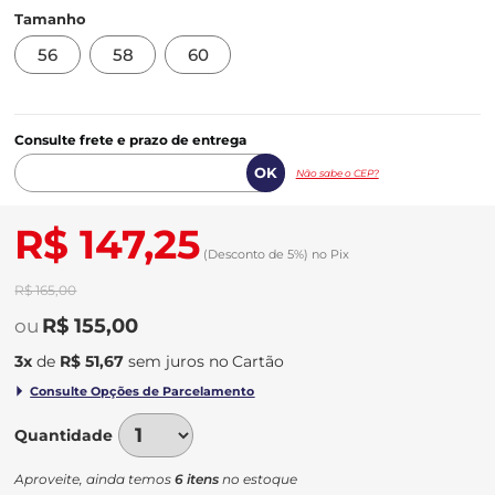
Tamanho
56
58
60
Consulte frete e prazo de entrega
Não sabe o CEP?
R$ 147,25
(Desconto
de
5%)
no
Pix
R$ 165,00
R$ 155,00
3
x
de
R$ 51,67
sem juros
no
Quantidade
Aproveite, ainda temos
6 itens
no estoque