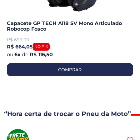
Capacete GP TECH A118 SV Mono Articulado
Robocop Fosco
R$
699,00
R$ 664,05
6
x
de
R$ 116,50
COMPRAR
“Hora certa de trocar o Pneu da Moto”