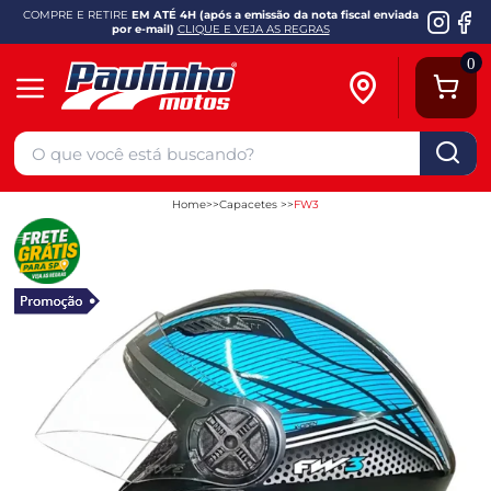
COMPRE E RETIRE
EM ATÉ 4H (após a emissão da nota fiscal enviada
por e-mail)
CLIQUE E VEJA AS REGRAS
0
Home
Capacetes
FW3