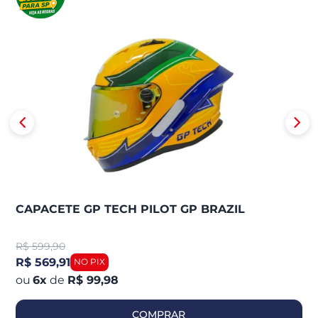
CAPACETE GP TECH PILOT GP BRAZIL
R$
599,90
R$ 569,91
6
x
de
R$ 99,98
COMPRAR