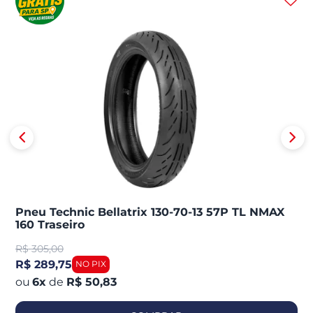
Pneu Technic Bellatrix 130-70-13 57P TL NMAX
160 Traseiro
R$
305,00
R$ 289,75
6
x
de
R$ 50,83