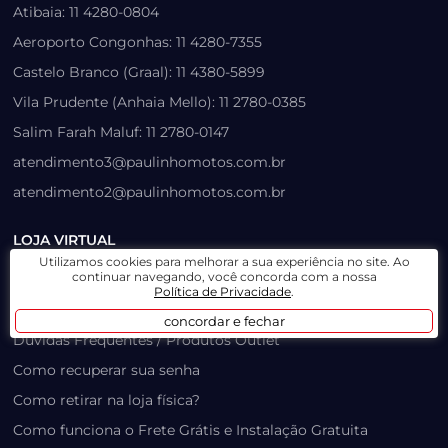
Atibaia: 11 4280-0804
Aeroporto Congonhas: 11 4280-7355
Castelo Branco (Graal): 11 4380-5899
Vila Prudente (Anhaia Mello): 11 2780-0385
Salim Farah Maluf: 11 2780-0147
atendimento3@paulinhomotos.com.br
atendimento2@paulinhomotos.com.br
LOJA VIRTUAL
Utilizamos cookies para melhorar a sua experiência no site. Ao
continuar navegando, você concorda com a nossa
Lista de Desejos
Política de Privacidade
.
Prazo, Rastreio e Transporte
concordar e fechar
Dúvidas Frequentes / Produtos Outlet
Como recuperar sua senha
Como retirar na loja física?
Como funciona o Frete Grátis e Instalação Gratuita