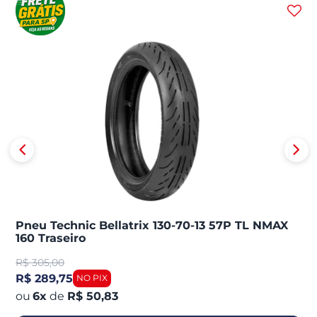
Pneu Technic Bellatrix 130-70-13 57P TL NMAX
160 Traseiro
R$
305,00
R$ 289,75
6
x
de
R$ 50,83