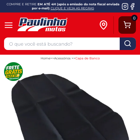
COMPRE E RETIRE
EM ATÉ 4H (após a emissão da nota fiscal enviada
por e-mail)
CLIQUE E VEJA AS REGRAS
0
Home
Acessórios
Capa de Banco