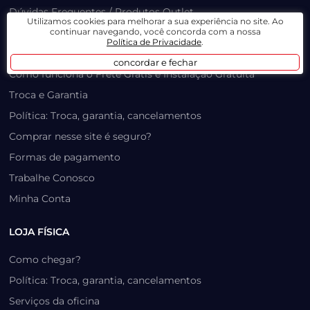
Dúvidas Frequentes / Produtos Outlet
Utilizamos cookies para melhorar a sua experiência no site. Ao
Como recuperar sua senha
continuar navegando, você concorda com a nossa
Política de Privacidade
.
Como retirar na loja física?
concordar e fechar
Como funciona o Frete Grátis e Instalação Gratuita
Troca e Garantia
Política: Troca, garantia, cancelamentos
Comprar nesse site é seguro?
Formas de pagamento
Trabalhe Conosco
Minha Conta
LOJA FÍSICA
Como chegar?
Política: Troca, garantia, cancelamentos
Serviços da oficina