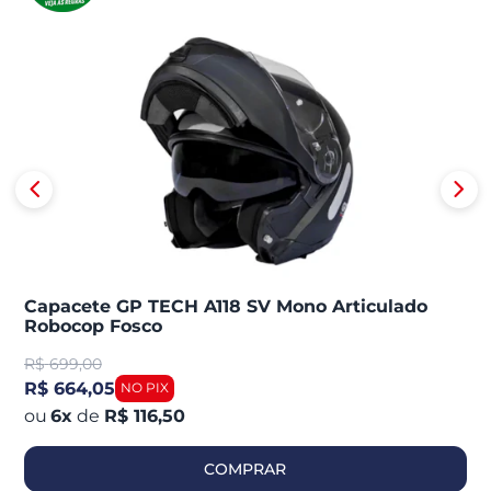
Capacete GP TECH A118 SV Mono Articulado
Robocop Fosco
R$
699,00
R$ 664,05
6
x
de
R$ 116,50
COMPRAR