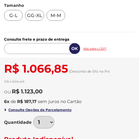
Tamanho
G-L
GG-XL
M-M
Consulte frete e prazo de entrega
Não sabe o CEP?
R$ 1.066,85
(Desconto
de
5%)
no
Pix
R$ 1.559,49
R$ 1.123,00
6
x
de
R$ 187,17
sem juros
no
Quantidade