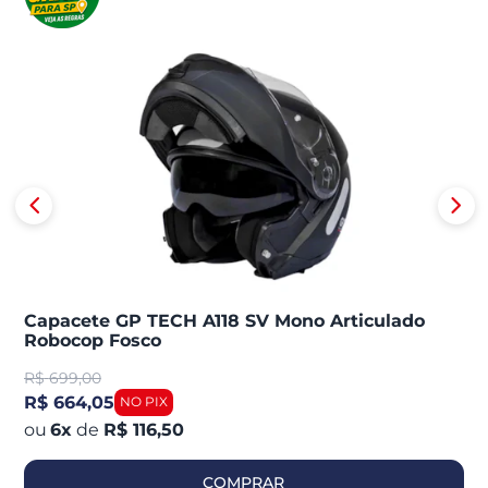
Capacete GP TECH A118 SV Mono Articulado
Robocop Fosco
R$
699,00
R$ 664,05
6
x
de
R$ 116,50
COMPRAR