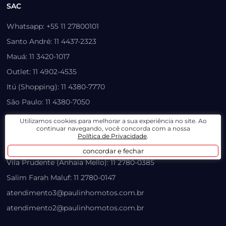
SAC
Whatsapp: +55 11 27800101
Santo André: 11 4437-2323
Mauá: 11 3420-1017
Outlet: 11 4902-4535
Itú (Shopping): 11 4380-7770
São Paulo: 11 4380-7050
Atibaia: 11 4280-0804
Utilizamos cookies para melhorar a sua experiência no site. Ao
continuar navegando, você concorda com a nossa
Aeroporto Congonhas: 11 4280-7355
Política de Privacidade
.
Castelo Branco (Graal): 11 4380-5899
concordar e fechar
Vila Prudente (Anhaia Mello): 11 2780-0385
Salim Farah Maluf: 11 2780-0147
atendimento3@paulinhomotos.com.br
atendimento2@paulinhomotos.com.br