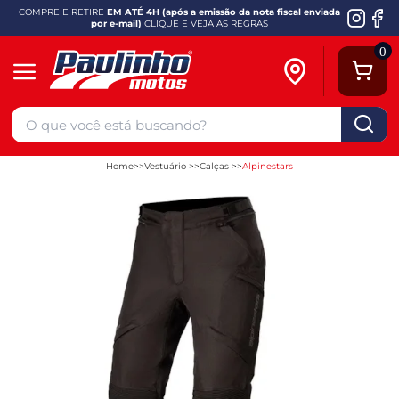
COMPRE E RETIRE
EM ATÉ 4H (após a emissão da nota fiscal enviada
por e-mail)
CLIQUE E VEJA AS REGRAS
0
Home
Vestuário
Calças
Alpinestars