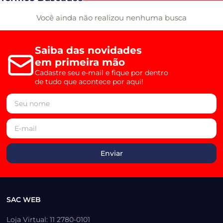
Você ainda não realizou nenhuma busca
Saiba das novidades
em primeira mão
Cadastre seu e-mail e fique por dentro
de tudo que acontece por aqui!
SAC WEB
Loja Virtual: 11 2780-0101