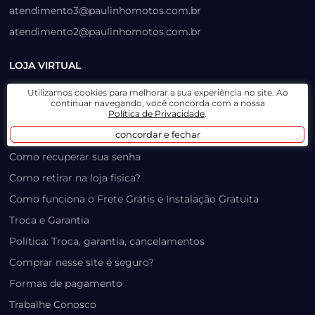
atendimento3@paulinhomotos.com.br
atendimento2@paulinhomotos.com.br
LOJA VIRTUAL
Lista de Desejos
Utilizamos cookies para melhorar a sua experiência no site. Ao
continuar navegando, você concorda com a nossa
Prazo, Rastreio e Transporte
Política de Privacidade
.
concordar e fechar
Dúvidas Frequentes / Produtos Outlet
Como recuperar sua senha
Como retirar na loja física?
Como funciona o Frete Grátis e Instalação Gratuita
Troca e Garantia
Política: Troca, garantia, cancelamentos
Comprar nesse site é seguro?
Formas de pagamento
Trabalhe Conosco