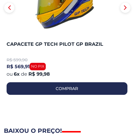
CAPACETE GP TECH PILOT GP BRAZIL
R$
599,90
R$ 569,91
6
x
de
R$ 99,98
COMPRAR
BAIXOU O PREÇO!