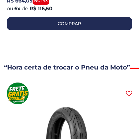
R$ 664,05
6
x
de
R$ 116,50
COMPRAR
“Hora certa de trocar o Pneu da Moto”