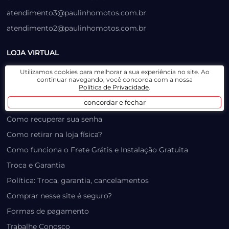
atendimento3@paulinhomotos.com.br
atendimento2@paulinhomotos.com.br
LOJA VIRTUAL
Utilizamos cookies para melhorar a sua experiência no site. Ao
Lista de Desejos
continuar navegando, você concorda com a nossa
Política de Privacidade
.
Prazo, Rastreio e Transporte
concordar e fechar
Dúvidas Frequentes / Produtos Outlet
Como recuperar sua senha
Como retirar na loja física?
Como funciona o Frete Grátis e Instalação Gratuita
Troca e Garantia
Política: Troca, garantia, cancelamentos
Comprar nesse site é seguro?
Formas de pagamento
Trabalhe Conosco