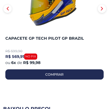
CAPACETE GP TECH PILOT GP BRAZIL
R$
599,90
R$ 569,91
6
x
de
R$ 99,98
COMPRAR
BAIXOU O PREÇO!