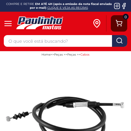
COMPRE E RETIRE
EM ATÉ 4H (após a emissão da nota fiscal enviada
por e-mail)
CLIQUE E VEJA AS REGRAS
0
Home
Peças
Peças
Cabos