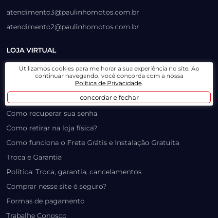
atendimento3@paulinhomotos.com.br
atendimento2@paulinhomotos.com.br
LOJA VIRTUAL
Utilizamos cookies para melhorar a sua experiência no site. Ao
Lista de Desejos
continuar navegando, você concorda com a nossa
Política de Privacidade
.
Prazo, Rastreio e Transporte
concordar e fechar
Dúvidas Frequentes / Produtos Outlet
Como recuperar sua senha
Como retirar na loja física?
Como funciona o Frete Grátis e Instalação Gratuita
Troca e Garantia
Política: Troca, garantia, cancelamentos
Comprar nesse site é seguro?
Formas de pagamento
Trabalhe Conosco