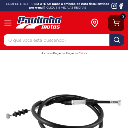
COMPRE E RETIRE
EM ATÉ 4H (após a emissão da nota fiscal enviada
por e-mail)
CLIQUE E VEJA AS REGRAS
0
Home
Peças
Peças
Cabos