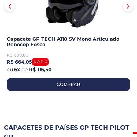
Capacete GP TECH A118 SV Mono Articulado
Robocop Fosco
R$
699,00
R$ 664,05
6
x
de
R$ 116,50
COMPRAR
CAPACETES DE PAÍSES GP TECH PILOT
GP