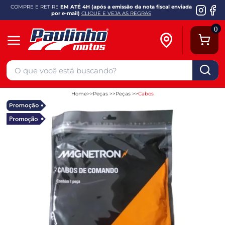
COMPRE E RETIRE
EM ATÉ 4H (após a emissão da nota fiscal enviada
por e-mail)
CLIQUE E VEJA AS REGRAS
0
Home
Peças
Peças
Cabos