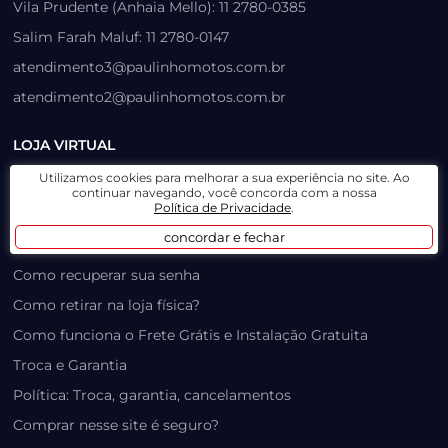
Vila Prudente (Anhaia Mello): 11 2780-0385
Salim Farah Maluf: 11 2780-0147
atendimento3@paulinhomotos.com.br
atendimento2@paulinhomotos.com.br
LOJA VIRTUAL
Utilizamos cookies para melhorar a sua experiência no site. Ao
Lista de Desejos
continuar navegando, você concorda com a nossa
Política de Privacidade
.
Prazo, Rastreio e Transporte
concordar e fechar
Dúvidas Frequentes / Produtos Outlet
Como recuperar sua senha
Como retirar na loja física?
Como funciona o Frete Grátis e Instalação Gratuita
Troca e Garantia
Política: Troca, garantia, cancelamentos
Comprar nesse site é seguro?