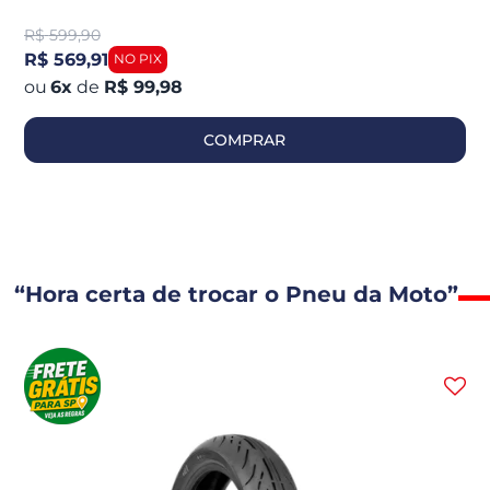
R$
599,90
R$ 569,91
6
x
de
R$ 99,98
COMPRAR
“Hora certa de trocar o Pneu da Moto”