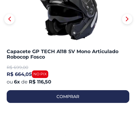
Capacete GP TECH A118 SV Mono Articulado
Robocop Fosco
R$
699,00
R$ 664,05
6
x
de
R$ 116,50
COMPRAR