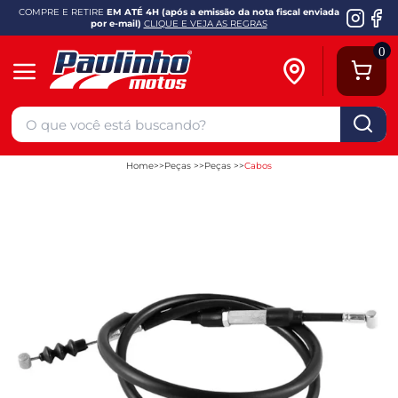
COMPRE E RETIRE
EM ATÉ 4H (após a emissão da nota fiscal enviada
por e-mail)
CLIQUE E VEJA AS REGRAS
0
Home
Peças
Peças
Cabos