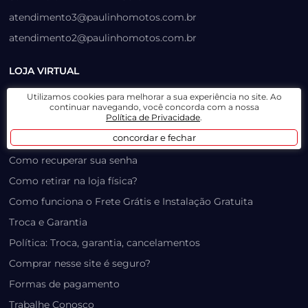
atendimento3@paulinhomotos.com.br
atendimento2@paulinhomotos.com.br
LOJA VIRTUAL
Utilizamos cookies para melhorar a sua experiência no site. Ao
Lista de Desejos
continuar navegando, você concorda com a nossa
Política de Privacidade
.
Prazo, Rastreio e Transporte
concordar e fechar
Dúvidas Frequentes / Produtos Outlet
Como recuperar sua senha
Como retirar na loja física?
Como funciona o Frete Grátis e Instalação Gratuita
Troca e Garantia
Política: Troca, garantia, cancelamentos
Comprar nesse site é seguro?
Formas de pagamento
Trabalhe Conosco