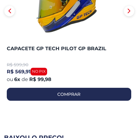
CAPACETE GP TECH PILOT GP BRAZIL
R$
599,90
R$ 569,91
6
x
de
R$ 99,98
COMPRAR
BAIXOU O PREÇO!