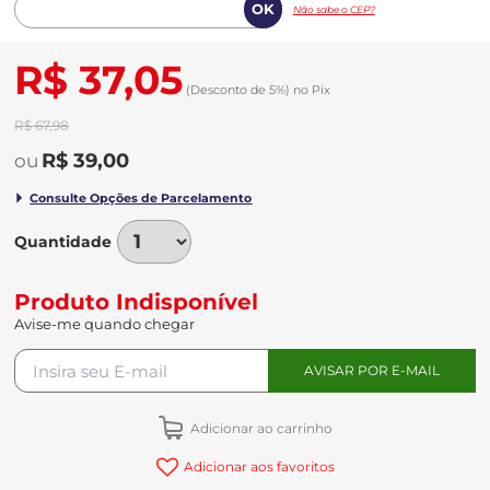
Não sabe o CEP?
R$ 37,05
(Desconto
de
5%)
no
Pix
R$ 67,98
R$ 39,00
Quantidade
Produto Indisponível
Avise-me quando chegar
Adicionar ao carrinho
Adicionar aos favoritos