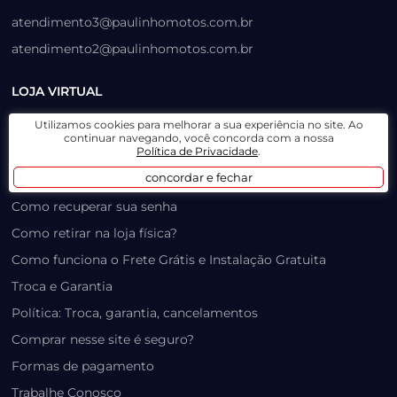
atendimento3@paulinhomotos.com.br
atendimento2@paulinhomotos.com.br
LOJA VIRTUAL
Utilizamos cookies para melhorar a sua experiência no site. Ao
Lista de Desejos
continuar navegando, você concorda com a nossa
Política de Privacidade
.
Prazo, Rastreio e Transporte
concordar e fechar
Dúvidas Frequentes / Produtos Outlet
Como recuperar sua senha
Como retirar na loja física?
Como funciona o Frete Grátis e Instalação Gratuita
Troca e Garantia
Política: Troca, garantia, cancelamentos
Comprar nesse site é seguro?
Formas de pagamento
Trabalhe Conosco