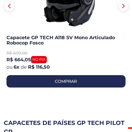
Capacete GP TECH A118 SV Mono Articulado
Robocop Fosco
R$
699,00
R$ 664,05
6
x
de
R$ 116,50
COMPRAR
CAPACETES DE PAÍSES GP TECH PILOT
GP