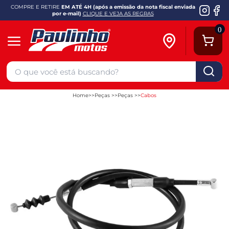
COMPRE E RETIRE
EM ATÉ 4H (após a emissão da nota fiscal enviada
por e-mail)
CLIQUE E VEJA AS REGRAS
0
Home
Peças
Peças
Cabos