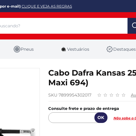
por e-mail)
CLIQUE E VEJA AS REGRAS
Pneus
Vestuários
Destaques
Cabo Dafra Kansas 25
Maxi 694)
SKU 7899954302017
Av
Consulte frete e prazo de entrega
Não sabe o 