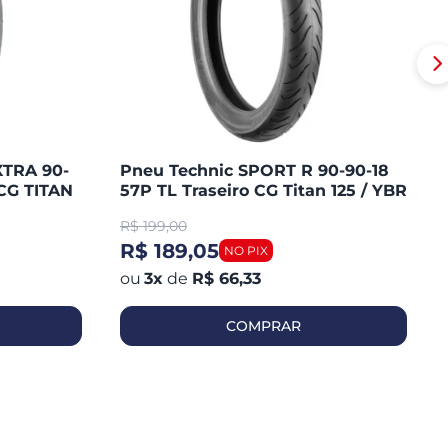
XTRA 90-
Pneu Technic SPORT R 90-90-18
CG TITAN
57P TL Traseiro CG Titan 125 / YBR
/ MAX /
125 / YES / FAN 125 / YES 125
R$
199,00
R$ 189,05
3
x
de
R$ 66,33
COMPRAR