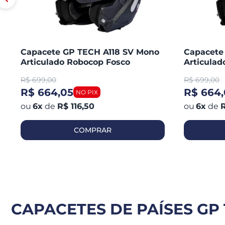
Capacete GP TECH A118 SV Mono
Capacete
Articulado Robocop Fosco
Articula
R$
699,00
R$
699,00
R$ 664,05
R$ 664,
6
x
de
R$ 116,50
6
x
de
R
COMPRAR
CAPACETES DE PAÍSES GP 