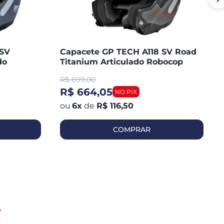
 SV
Capacete GP TECH A118 SV Road
do
Titanium Articulado Robocop
Fosco
R$
699,00
R$ 664,05
6
x
de
R$ 116,50
COMPRAR