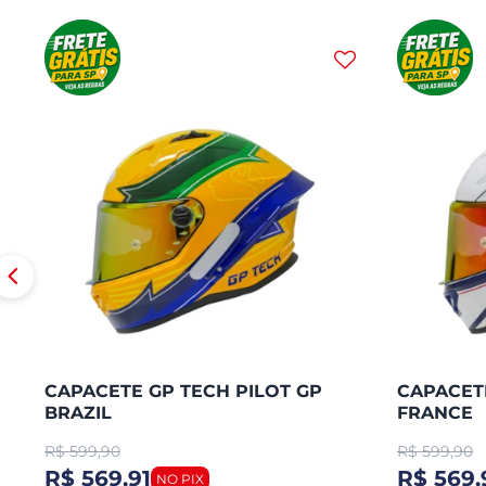
CAPACETE GP TECH PILOT GP
CAPACETE
BRAZIL
FRANCE
R$
599,90
R$
599,90
R$ 569,91
R$ 569,