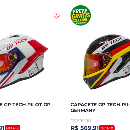
 GP TECH PILOT GP
CAPACETE GP TECH PIL
GERMANY
R$
599,90
91
R$ 569,91