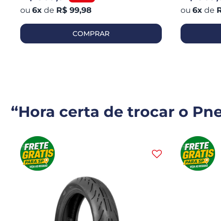
6
x
de
R$ 99,98
6
x
de
R
COMPRAR
“Hora certa de trocar o Pn