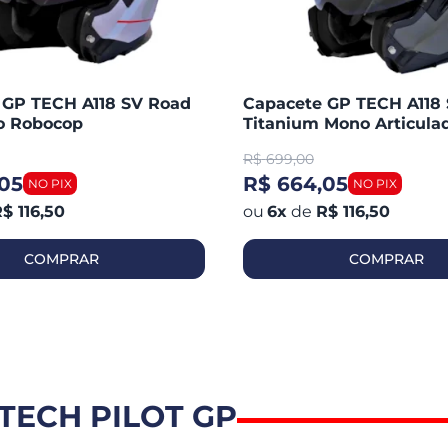
 GP TECH A118 SV Road
Capacete GP TECH A118
do Robocop
Titanium Mono Articula
Robocop Fosco
R$
699,00
05
R$ 664,05
$ 116,50
6
x
de
R$ 116,50
COMPRAR
COMPRAR
TECH PILOT GP