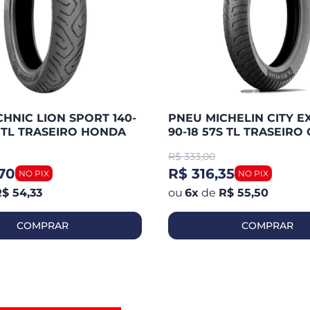
HNIC LION SPORT 140-
PNEU MICHELIN CITY E
S TL TRASEIRO HONDA
90-18 57S TL TRASEIRO 
 / FAZER 250 / TWISTER
125 / YBR 125 / HUNTER 
R$
333,00
WASAK
YES / FAN
70
R$ 316,35
$ 54,33
6
x
de
R$ 55,50
COMPRAR
COMPRAR