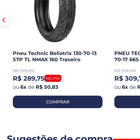
Pneu Technic Bellatrix 130-70-13
PNEU TEC
57P TL NMAX 160 Traseiro
70-17 66
CB 300 R
R$
305,00
R$
326,00
250 / KA
R$ 289,75
R$ 309,
6
x
de
R$ 50,83
6
x
de
R
COMPRAR
Sugestões de compra