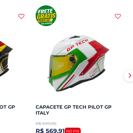
OT GP
CAPACETE GP TECH PILOT GP
ITALY
R$
599,90
R$ 569,91