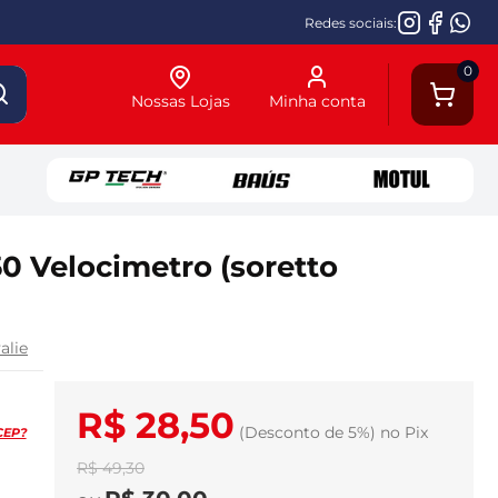
Redes sociais:
0
Nossas Lojas
Minha conta
0 Velocimetro (soretto
alie
R$ 28,50
(Desconto
de
5%)
no
Pix
CEP?
R$ 49,30