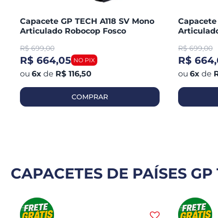
Capacete GP TECH A118 SV Mono
Capacete
Articulado Robocop Fosco
Articula
R$
699,00
R$
699,00
R$ 664,05
R$ 664,
6
x
de
R$ 116,50
6
x
de
R
COMPRAR
CAPACETES DE PAÍSES GP 