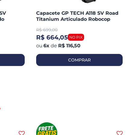
 SV
Capacete GP TECH A118 SV Road
do
Titanium Articulado Robocop
Fosco
R$
699,00
R$ 664,05
6
x
de
R$ 116,50
COMPRAR