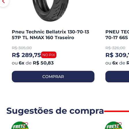
Pneu Technic Bellatrix 130-70-13
PNEU TEC
57P TL NMAX 160 Traseiro
70-17 66
CB 300 R
R$
305,00
R$
326,00
250 / KA
R$ 289,75
R$ 309,
6
x
de
R$ 50,83
6
x
de
R
COMPRAR
Sugestões de compra