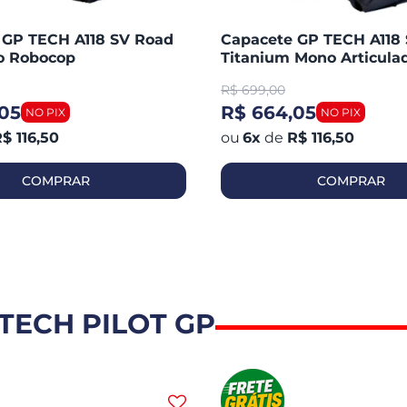
 GP TECH A118 SV Road
Capacete GP TECH A118
do Robocop
Titanium Mono Articula
Robocop Fosco
R$
699,00
05
R$ 664,05
$ 116,50
6
x
de
R$ 116,50
COMPRAR
COMPRAR
TECH PILOT GP