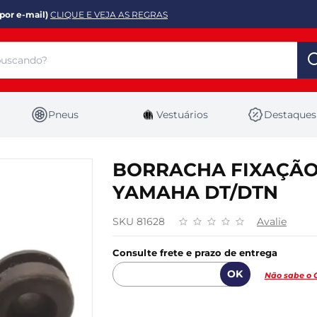
por e-mail)
CLIQUE E VEJA AS REGRAS
Pneus
Vestuários
Destaques
BORRACHA FIXAÇÃO
YAMAHA DT/DTN
SKU 81628
Avalie
Consulte frete e prazo de entrega
Não sabe o 