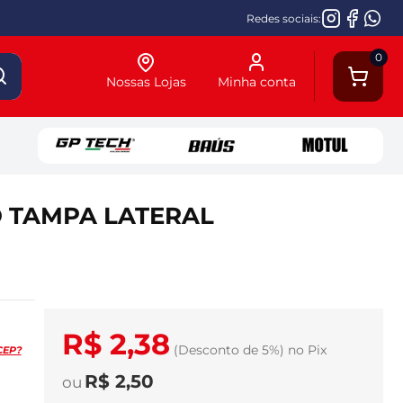
Redes sociais:
0
Nossas Lojas
Minha conta
 TAMPA LATERAL
R$ 2,38
(Desconto
de
5%)
no
Pix
CEP?
R$ 2,50