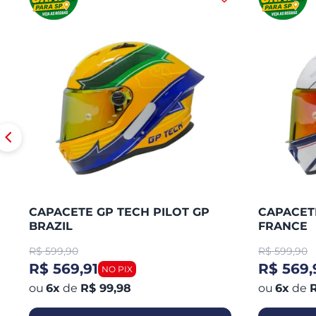
CAPACETE GP TECH PILOT GP
CAPACETE
BRAZIL
FRANCE
R$
599,90
R$
599,90
R$ 569,91
R$ 569,
6
x
de
R$ 99,98
6
x
de
R