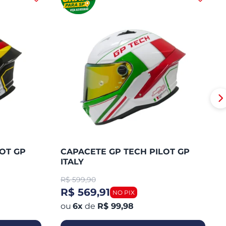
OT GP
CAPACETE GP TECH PILOT GP
ITALY
R$
599,90
R$ 569,91
6
x
de
R$ 99,98