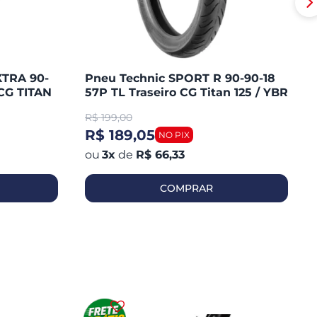
XTRA 90-
Pneu Technic SPORT R 90-90-18
CG TITAN
57P TL Traseiro CG Titan 125 / YBR
/ MAX /
125 / YES / FAN 125 / YES 125
R$
199,00
R$ 189,05
3
x
de
R$ 66,33
COMPRAR