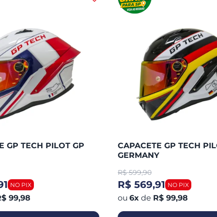
 GP TECH PILOT GP
CAPACETE GP TECH PIL
GERMANY
R$
599,90
91
R$ 569,91
$ 99,98
6
x
de
R$ 99,98