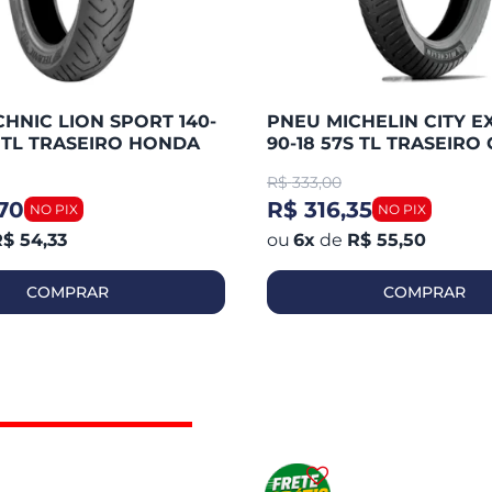
HNIC LION SPORT 140-
PNEU MICHELIN CITY E
S TL TRASEIRO HONDA
90-18 57S TL TRASEIRO 
 / FAZER 250 / TWISTER
125 / YBR 125 / HUNTER 
R$
333,00
WASAK
YES / FAN
70
R$ 316,35
$ 54,33
6
x
de
R$ 55,50
COMPRAR
COMPRAR