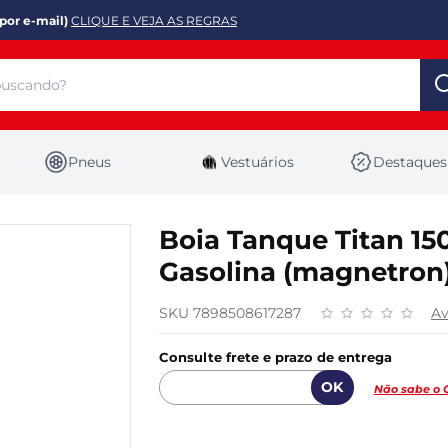
por e-mail)
CLIQUE E VEJA AS REGRAS
Pneus
Vestuários
Destaques
Boia Tanque Titan 150
Gasolina (magnetron)
SKU 7898508617287
Av
Consulte frete e prazo de entrega
Não sabe o 