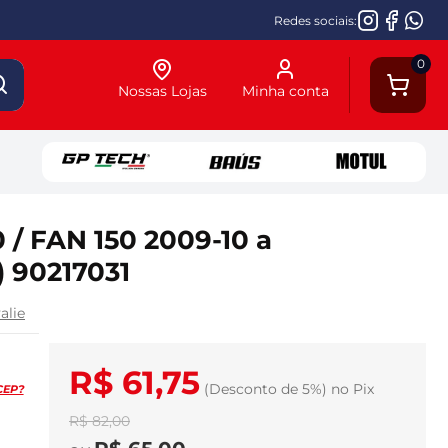
Redes sociais:
0
Nossas Lojas
Minha conta
 / FAN 150 2009-10 a
 90217031
alie
R$ 61,75
(Desconto
de
5%)
no
Pix
CEP?
R$ 82,00