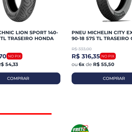
HNIC LION SPORT 140-
PNEU MICHELIN CITY E
S TL TRASEIRO HONDA
90-18 57S TL TRASEIRO 
 / FAZER 250 / TWISTER
125 / YBR 125 / HUNTER 
R$
333,00
WASAK
YES / FAN
70
R$ 316,35
$ 54,33
6
x
de
R$ 55,50
COMPRAR
COMPRAR