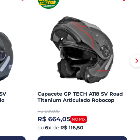
 SV
Capacete GP TECH A118 SV Road
do
Titanium Articulado Robocop
Fosco
R$
699,00
R$ 664,05
6
x
de
R$ 116,50