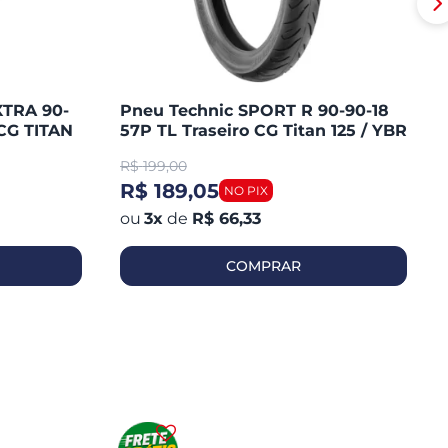
XTRA 90-
Pneu Technic SPORT R 90-90-18
CG TITAN
57P TL Traseiro CG Titan 125 / YBR
/ MAX /
125 / YES / FAN 125 / YES 125
R$
199,00
R$ 189,05
3
x
de
R$ 66,33
COMPRAR