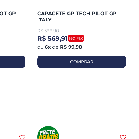
OT GP
CAPACETE GP TECH PILOT GP
ITALY
R$
599,90
R$ 569,91
6
x
de
R$ 99,98
COMPRAR