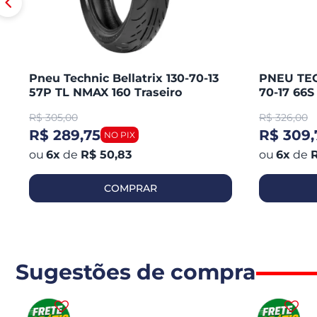
Pneu Technic Bellatrix 130-70-13
PNEU TEC
57P TL NMAX 160 Traseiro
70-17 66
CB 300 R
R$
305,00
R$
326,00
250 / KA
R$ 289,75
R$ 309,
6
x
de
R$ 50,83
6
x
de
R
COMPRAR
Sugestões de compra