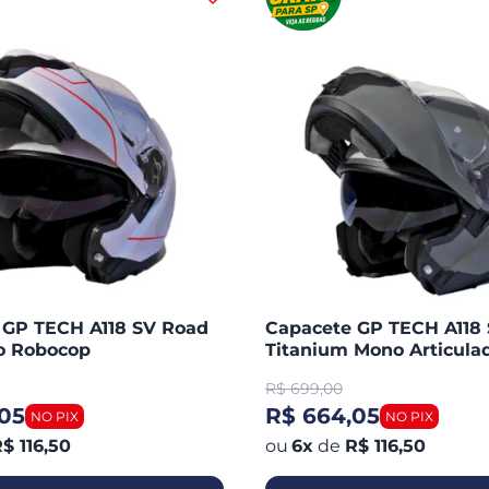
 GP TECH A118 SV Road
Capacete GP TECH A118
do Robocop
Titanium Mono Articula
Robocop Fosco
R$
699,00
05
R$ 664,05
$ 116,50
6
x
de
R$ 116,50