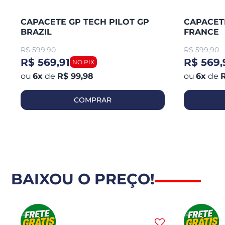
CAPACETE GP TECH PILOT GP
CAPACETE
BRAZIL
FRANCE
R$
599,90
R$
599,90
R$ 569,91
R$ 569,
6
x
de
R$ 99,98
6
x
de
R
COMPRAR
BAIXOU O PREÇO!