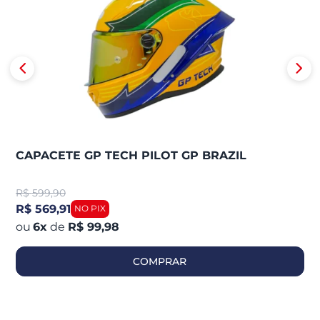
CAPACETE GP TECH PILOT GP BRAZIL
R$
599,90
R$ 569,91
6
x
de
R$ 99,98
COMPRAR