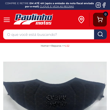
COMPRE E RETIRE
EM ATÉ 4H (após a emissão da nota fiscal enviada
por e-mail)
CLIQUE E VEJA AS REGRAS
0
Home
Reparos
LS2