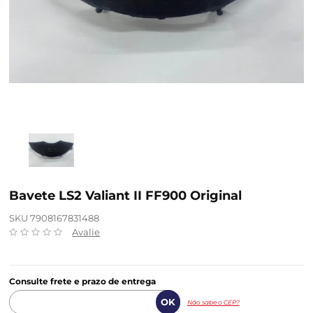
Bavete LS2 Valiant II FF900 Original
SKU 7908167831488
Avalie
Consulte frete e prazo de entrega
Não sabe o CEP?