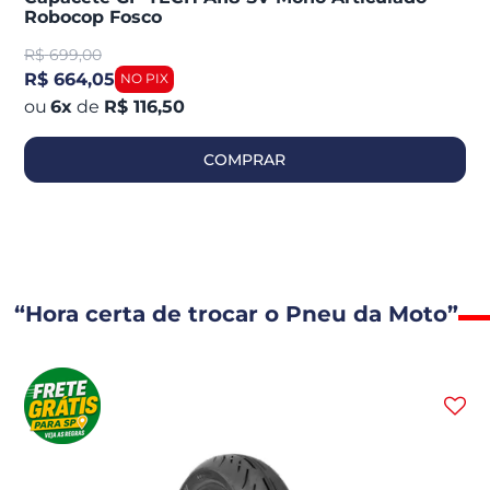
Robocop Fosco
R$
699,00
R$ 664,05
6
x
de
R$ 116,50
COMPRAR
“Hora certa de trocar o Pneu da Moto”