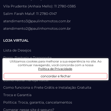
Vila Prudente (Anhaia Mello): 11 2780-0385
Salim Farah Maluf: 11 2780-0147
atendimento3@paulinhomotos.com.br
atendimento2@paulinhomotos.com.br
LOJA VIRTUAL
Lista de Desejos
Prazo, Rastreio e Transporte
Utilizamos cookies para melhorar a sua experiência no site. Ao
Dúvidas Frequentes / Produtos Outlet
continuar navegando, você concorda com a nossa
Política de Privacidade
.
Como recuperar sua senha
concordar e fechar
Como retirar na loja física?
Como funciona o Frete Grátis e Instalação Gratuita
Troca e Garantia
Política: Troca, garantia, cancelamentos
Comprar nesse site é seguro?