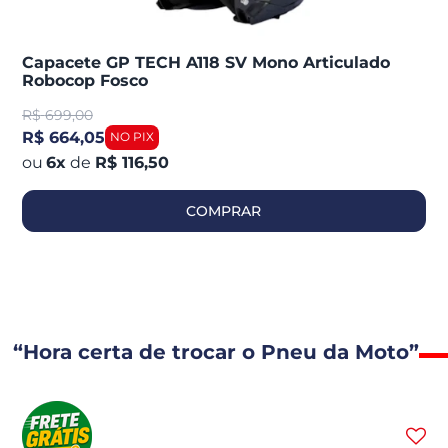
Capacete GP TECH A118 SV Mono Articulado
Robocop Fosco
R$
699,00
R$ 664,05
6
x
de
R$ 116,50
COMPRAR
“Hora certa de trocar o Pneu da Moto”