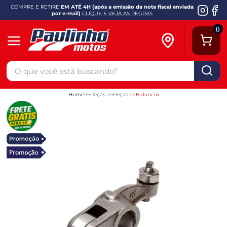
COMPRE E RETIRE
EM ATÉ 4H (após a emissão da nota fiscal enviada
por e-mail)
CLIQUE E VEJA AS REGRAS
0
Home
Peças
Peças
Balancin