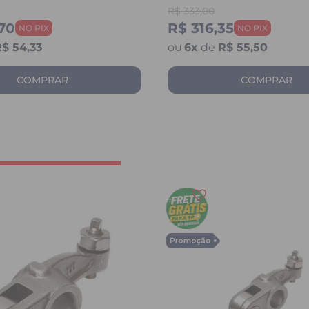
 / FAZER 250 / TWISTER
125 / YBR 125 / HUNTER 
R$
333,00
WASAK
YES / FAN
70
R$ 316,35
$ 54,33
6
x
de
R$ 55,50
COMPRAR
COMPRAR