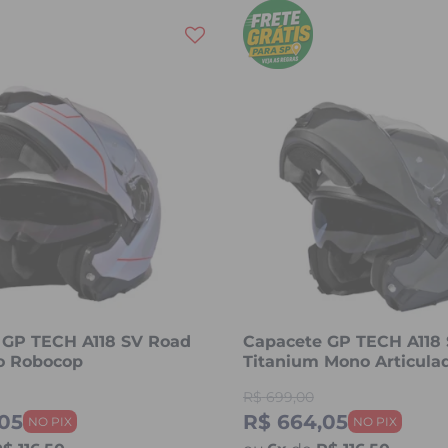
 GP TECH A118 SV Road
Capacete GP TECH A118
do Robocop
Titanium Mono Articula
Robocop Fosco
R$
699,00
05
R$ 664,05