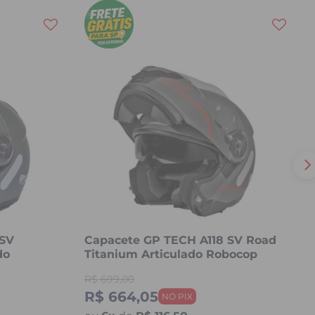
 SV
Capacete GP TECH A118 SV Road
do
Titanium Articulado Robocop
Fosco
R$
699,00
R$ 664,05