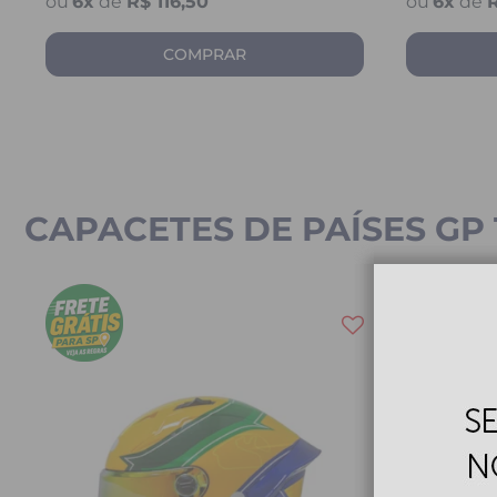
6
x
de
R$ 116,50
6
x
de
R
COMPRAR
CAPACETES DE PAÍSES GP 