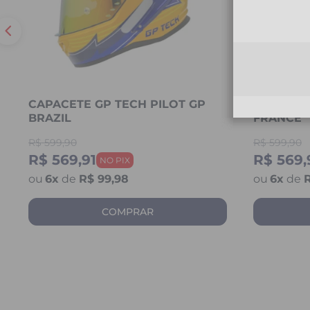
CAPACETE GP TECH PILOT GP
CAPACETE
BRAZIL
FRANCE
R$
599,90
R$
599,90
R$ 569,91
R$ 569,
6
x
de
R$ 99,98
6
x
de
R
COMPRAR