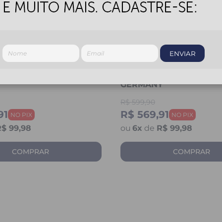
ENVIAR
 GP TECH PILOT GP
CAPACETE GP TECH PIL
GERMANY
R$
599,90
91
R$ 569,91
$ 99,98
6
x
de
R$ 99,98
COMPRAR
COMPRAR