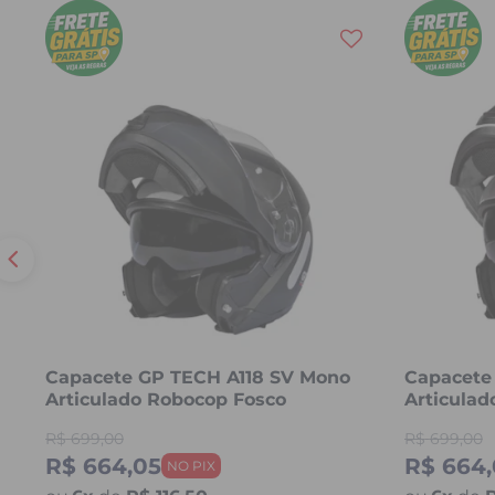
Capacete GP TECH A118 SV Mono
Capacete
Articulado Robocop Fosco
Articula
R$
699,00
R$
699,00
R$ 664,05
R$ 664,