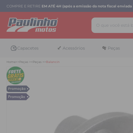
COMPRE E RETIRE
EM ATÉ 4H (após a emissão da nota fiscal enviada 
Capacetes
Acessórios
Peças
Home
Peças
Peças
Balancin