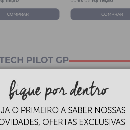
$ 116,50
6
x
de
R$ 116,50
COMPRAR
COMPRAR
TECH PILOT GP