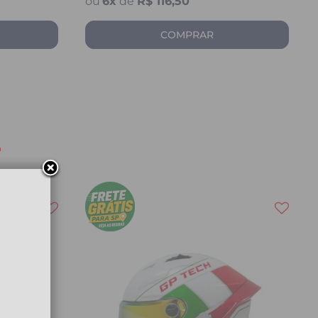
6
x
de
R$ 116,50
COMPRAR