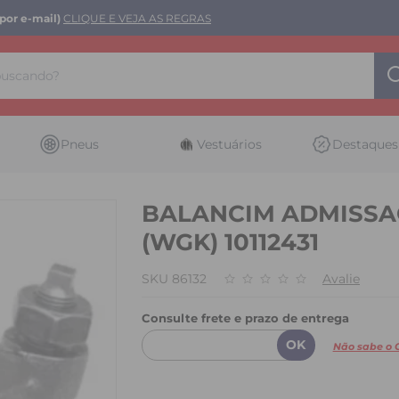
por e-mail)
CLIQUE E VEJA AS REGRAS
Pneus
Vestuários
Destaques
BALANCIM ADMISSAO/
(WGK) 10112431
SKU 86132
Avalie
Consulte frete e prazo de entrega
Não sabe o 