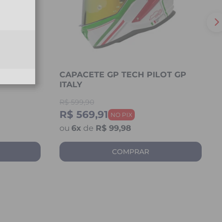
OT GP
CAPACETE GP TECH PILOT GP
ITALY
R$
599,90
R$ 569,91
6
x
de
R$ 99,98
COMPRAR