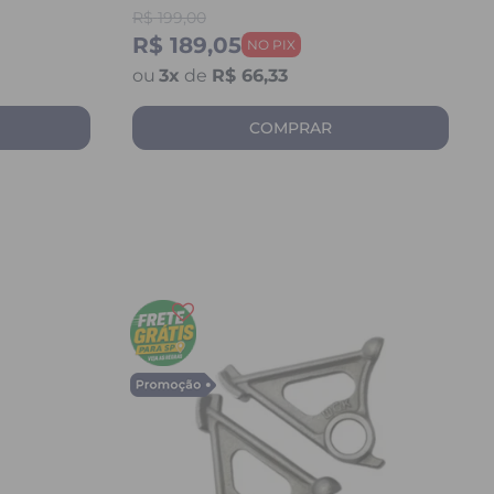
/ MAX /
125 / YES / FAN 125 / YES 125
R$
199,00
R$ 189,05
3
x
de
R$ 66,33
COMPRAR