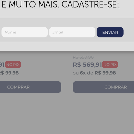
ENVIAR
 GP TECH PILOT GP
CAPACETE GP TECH PIL
GERMANY
R$
599,90
91
R$ 569,91
$ 99,98
6
x
de
R$ 99,98
COMPRAR
COMPRAR