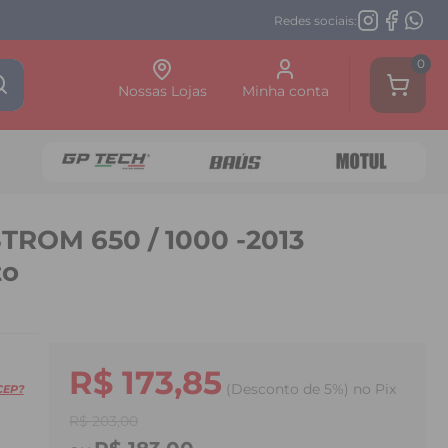
Redes sociais:
0
Nossas Lojas
Minha conta
STROM 650 / 1000 -2013
to
R$ 173,85
(Desconto
de
5%)
no
Pix
CEP?
R$ 203,00