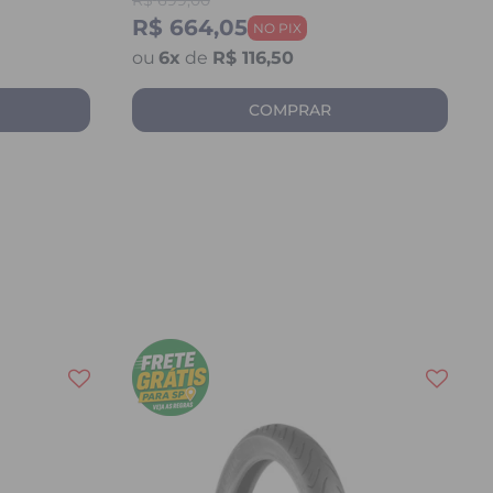
R$
699,00
R$ 664,05
6
x
de
R$ 116,50
COMPRAR