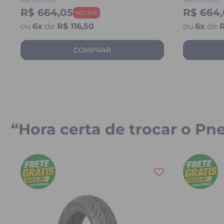
R$
699,00
R$
699,00
R$ 664,05
R$ 664,
6
x
de
R$ 116,50
6
x
de
R
COMPRAR
“Hora certa de trocar o Pn