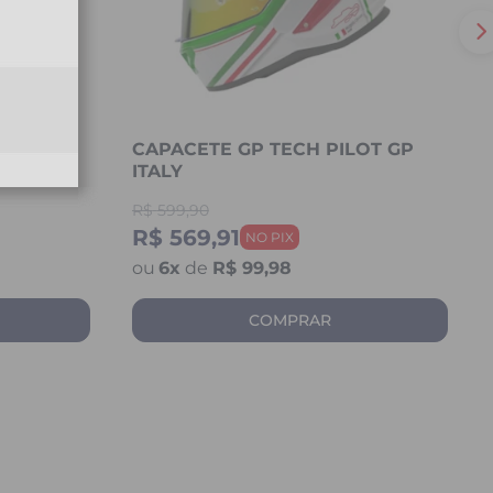
OT GP
CAPACETE GP TECH PILOT GP
ITALY
R$
599,90
R$ 569,91
6
x
de
R$ 99,98
COMPRAR