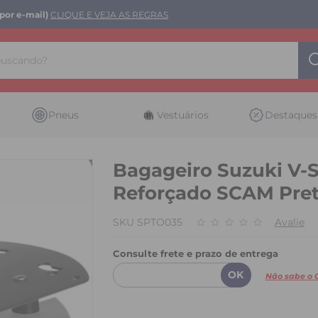
por e-mail)
CLIQUE E VEJA AS REGRAS
Pneus
Vestuários
Destaques
Bagageiro Suzuki V-
Reforçado SCAM Pre
SKU SPTO035
Avalie
Consulte frete e prazo de entrega
Não sabe o 