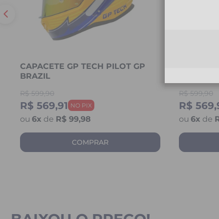
CAPACETE GP TECH PILOT GP
CAPACETE
BRAZIL
FRANCE
R$
599,90
R$
599,90
R$ 569,91
R$ 569,
6
x
de
R$ 99,98
6
x
de
R
COMPRAR