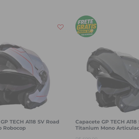
 GP TECH A118 SV Road
Capacete GP TECH A118
do Robocop
Titanium Mono Articula
Robocop Fosco