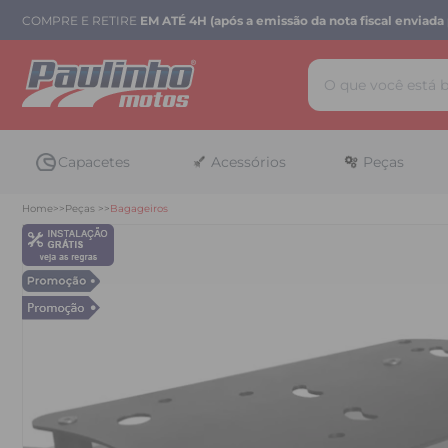
COMPRE E RETIRE
EM ATÉ 4H (após a emissão da nota fiscal enviada 
Capacetes
Acessórios
Peças
Home
Peças
Bagageiros