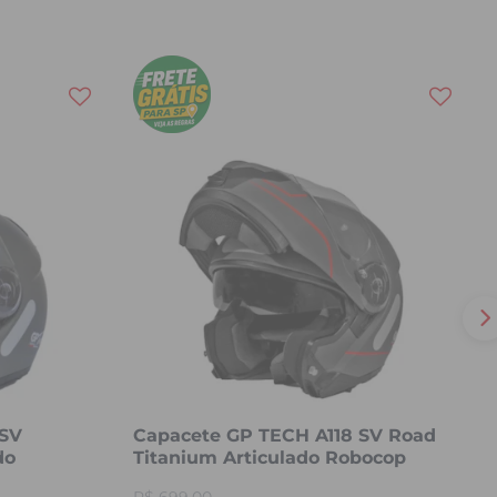
 SV
Capacete GP TECH A118 SV Road
do
Titanium Articulado Robocop
Fosco