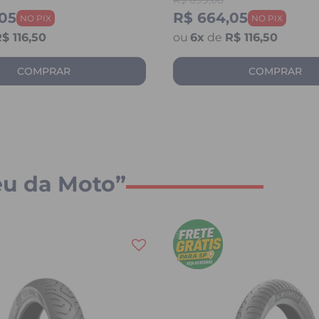
R$
699,00
05
R$ 664,05
$ 116,50
6
x
de
R$ 116,50
COMPRAR
COMPRAR
eu da Moto”