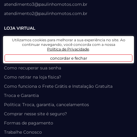
atendimento3@paulinhomotos.com.br
atendimento2@paulinhomotos.com.br
LOJA VIRTUAL
Lista de Desejos
Utilizamos cookies para melhorar a sua experiência no site. Ao
continuar navegando, você concorda com a nossa
Prazo, Rastreio e Transporte
Política de Privacidade
.
concordar e fechar
Dúvidas Frequentes / Produtos Outlet
Como recuperar sua senha
Como retirar na loja física?
Como funciona o Frete Grátis e Instalação Gratuita
Troca e Garantia
Política: Troca, garantia, cancelamentos
Comprar nesse site é seguro?
Formas de pagamento
Trabalhe Conosco