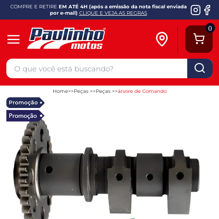
COMPRE E RETIRE
EM ATÉ 4H (após a emissão da nota fiscal enviada
por e-mail)
CLIQUE E VEJA AS REGRAS
0
Home
Peças
Peças
árvore de Comando