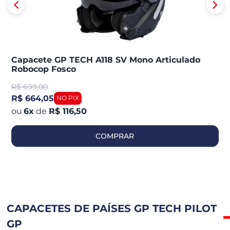
Capacete GP TECH A118 SV Mono Articulado
Robocop Fosco
R$
699,00
R$ 664,05
6
x
de
R$ 116,50
COMPRAR
CAPACETES DE PAÍSES GP TECH PILOT
GP