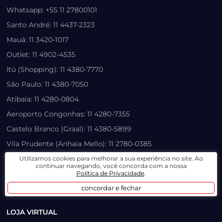
Whatsapp: +55 11 27800101
Santo André: 11 4437-2323
Mauá: 11 3420-1017
Outlet: 11 4902-4535
Itú (Shopping): 11 4380-7770
São Paulo: 11 4380-7050
Atibaia: 11 4280-0804
Aeroporto Congonhas: 11 4280-7355
Castelo Branco (Graal): 11 4380-5899
Vila Prudente (Anhaia Mello): 11 2780-0385
Salim Farah Maluf: 11 2780-0147
Utilizamos cookies para melhorar a sua experiência no site. Ao
continuar navegando, você concorda com a nossa
atendimento3@paulinhomotos.com.br
Política de Privacidade
.
concordar e fechar
atendimento2@paulinhomotos.com.br
LOJA VIRTUAL