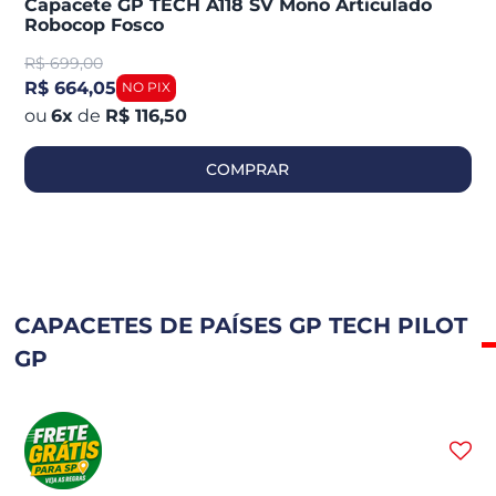
Capacete GP TECH A118 SV Mono Articulado
Robocop Fosco
R$
699,00
R$ 664,05
6
x
de
R$ 116,50
COMPRAR
CAPACETES DE PAÍSES GP TECH PILOT
GP