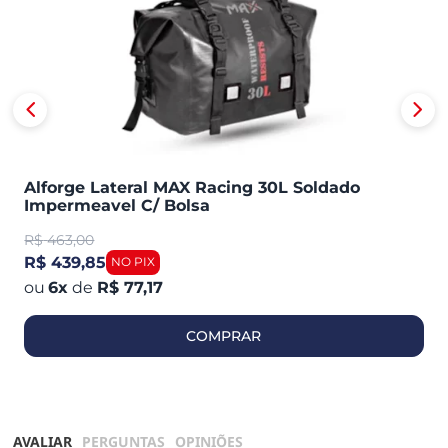
Alforge Lateral MAX Racing 30L Soldado
Impermeavel C/ Bolsa
R$
463,00
R$ 439,85
6
x
de
R$ 77,17
COMPRAR
AVALIAR
PERGUNTAS
OPINIÕES