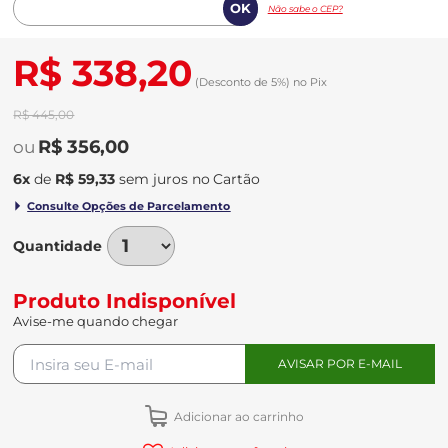
Não sabe o CEP?
R$ 338,20
(Desconto
de
5%)
no
Pix
R$ 445,00
R$ 356,00
6
x
de
R$ 59,33
sem juros
no
Quantidade
Produto Indisponível
Avise-me quando chegar
Adicionar ao carrinho