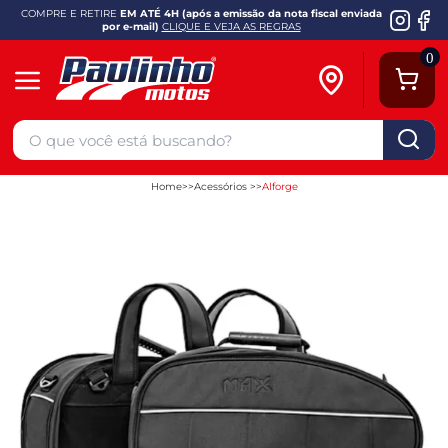
COMPRE E RETIRE
EM ATÉ 4H (após a emissão da nota fiscal enviada
por e-mail)
CLIQUE E VEJA AS REGRAS
0
Home
Acessórios
Alforge